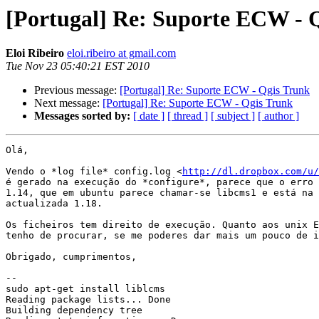
[Portugal] Re: Suporte ECW - 
Eloi Ribeiro
eloi.ribeiro at gmail.com
Tue Nov 23 05:40:21 EST 2010
Previous message:
[Portugal] Re: Suporte ECW - Qgis Trunk
Next message:
[Portugal] Re: Suporte ECW - Qgis Trunk
Messages sorted by:
[ date ]
[ thread ]
[ subject ]
[ author ]
Olá,

Vendo o *log file* config.log <
http://dl.dropbox.com/u/
é gerado na execução do *configure*, parece que o erro 
1.14, que em ubuntu parece chamar-se libcms1 e está na 
actualizada 1.18.

Os ficheiros tem direito de execução. Quanto aos unix E
tenho de procurar, se me poderes dar mais um pouco de i
Obrigado, cumprimentos,

--

sudo apt-get install liblcms

Reading package lists... Done

Building dependency tree
