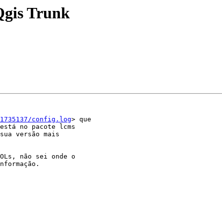
Qgis Trunk
1735137/config.log
> que

está no pacote lcms

sua versão mais

OLs, não sei onde o

nformação.
