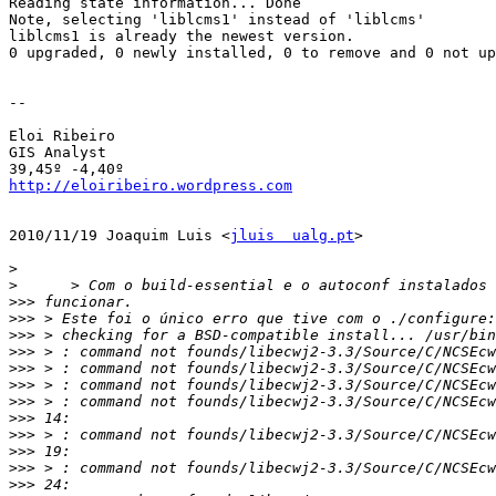
Reading state information... Done

Note, selecting 'liblcms1' instead of 'liblcms'

liblcms1 is already the newest version.

0 upgraded, 0 newly installed, 0 to remove and 0 not up
--

Eloi Ribeiro

GIS Analyst

http://eloiribeiro.wordpress.com
2010/11/19 Joaquim Luis <
jluis  ualg.pt
>

>
>
>>>
>>>
>>>
>>>
>>>
>>>
>>>
>>>
>>>
>>>
>>>
>>>