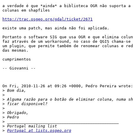
a verdade é que *ainda* a biblioteca OGR não suporta a 
colunas em shapfiles

http://trac.osgeo.org/gdal/ticket/2671
existe uma patch, mas ainda não foi aplicada.

Portanto o software SIG que usa OGR e que elimina colun
faz através de um workaround, no caso de QGIS chama-se 
um plugin, que permite também de renomear colunas e red
das mesmas.

cumprimentos

-- Giovanni --

On Fri, 2010-11-26 at 09:26 +0000, Pedro Pereira wrote:

>
>
>
>
>
>
>
>
>
>
Portugal at lists.osgeo.org