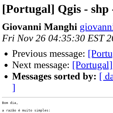
[Portugal] Qgis - shp 
Giovanni Manghi
giovann
Fri Nov 26 04:35:30 EST 
Previous message:
[Portu
Next message:
[Portugal
Messages sorted by:
[ d
]
Bom dia,

a razão é muito simples:
