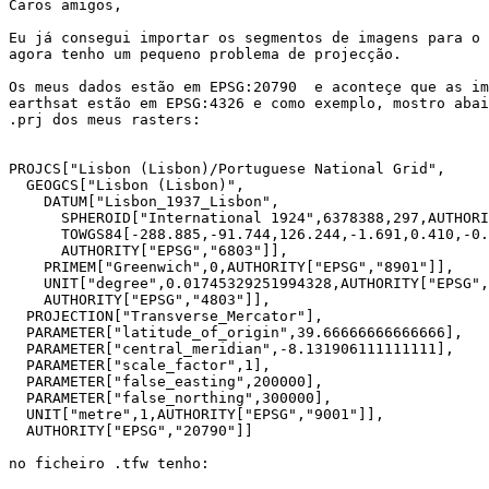
Caros amigos,

Eu já consegui importar os segmentos de imagens para o 
agora tenho um pequeno problema de projecção.

Os meus dados estão em EPSG:20790  e aconteçe que as im
earthsat estão em EPSG:4326 e como exemplo, mostro abai
.prj dos meus rasters:

PROJCS["Lisbon (Lisbon)/Portuguese National Grid",

  GEOGCS["Lisbon (Lisbon)",

    DATUM["Lisbon_1937_Lisbon",

      SPHEROID["International 1924",6378388,297,AUTHORI
      TOWGS84[-288.885,-91.744,126.244,-1.691,0.410,-0.
      AUTHORITY["EPSG","6803"]],

    PRIMEM["Greenwich",0,AUTHORITY["EPSG","8901"]],

    UNIT["degree",0.01745329251994328,AUTHORITY["EPSG",
    AUTHORITY["EPSG","4803"]],

  PROJECTION["Transverse_Mercator"],

  PARAMETER["latitude_of_origin",39.66666666666666],

  PARAMETER["central_meridian",-8.131906111111111],

  PARAMETER["scale_factor",1],

  PARAMETER["false_easting",200000],

  PARAMETER["false_northing",300000],

  UNIT["metre",1,AUTHORITY["EPSG","9001"]],

  AUTHORITY["EPSG","20790"]]

no ficheiro .tfw tenho:
