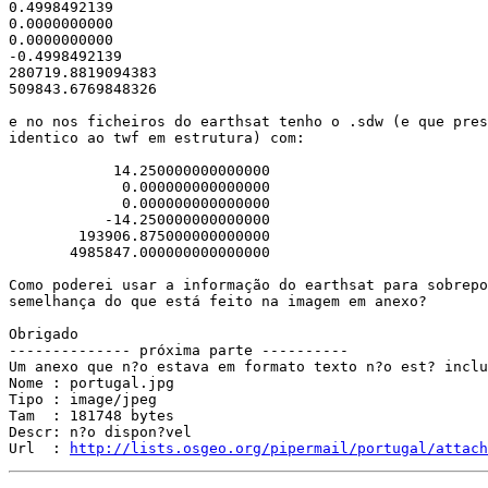
0.4998492139

0.0000000000

0.0000000000

-0.4998492139

280719.8819094383

509843.6769848326

e no nos ficheiros do earthsat tenho o .sdw (e que pres
identico ao twf em estrutura) com:

            14.250000000000000

             0.000000000000000

             0.000000000000000

           -14.250000000000000

        193906.875000000000000

       4985847.000000000000000

Como poderei usar a informação do earthsat para sobrepo
semelhança do que está feito na imagem em anexo?

Obrigado

-------------- próxima parte ----------

Um anexo que n?o estava em formato texto n?o est? inclu
Nome : portugal.jpg

Tipo : image/jpeg

Tam  : 181748 bytes

Descr: n?o dispon?vel

Url  : 
http://lists.osgeo.org/pipermail/portugal/attach