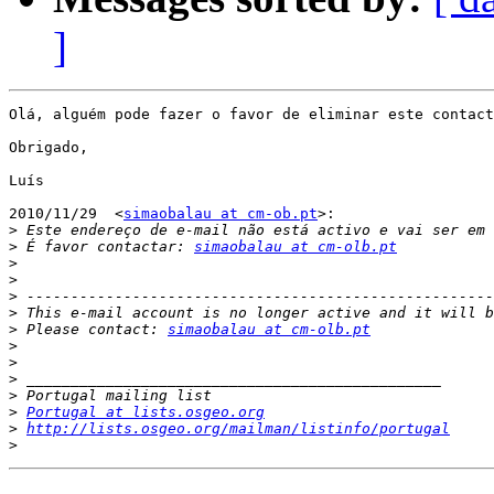
]
Olá, alguém pode fazer o favor de eliminar este contact
Obrigado,

Luís

2010/11/29  <
simaobalau at cm-ob.pt
>:

>
>
 É favor contactar: 
simaobalau at cm-olb.pt
>
>
>
>
>
 Please contact: 
simaobalau at cm-olb.pt
>
>
>
>
>
Portugal at lists.osgeo.org
>
http://lists.osgeo.org/mailman/listinfo/portugal
>