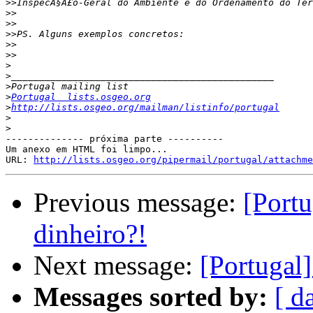
>>
>>
>>
>>
>>
>>
>
>
>
>
Portugal  lists.osgeo.org
>
http://lists.osgeo.org/mailman/listinfo/portugal
>
>
-------------- próxima parte ----------

Um anexo em HTML foi limpo...

URL: 
http://lists.osgeo.org/pipermail/portugal/attachme
Previous message:
[Portu
dinheiro?!
Next message:
[Portugal]
Messages sorted by:
[ d