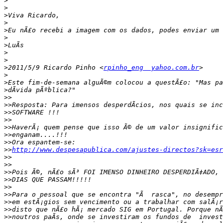
>
>
>
>
>
>
>
>
>
>
2011/5/9 Ricardo Pinho <
rpinho_eng  yahoo.com.br
>
>
>
>>
>>
>>
>>
>>
>>
>>
>>
http://www.despesapublica.com/ajustes-directos?sk=esr
>>
>>
>>
>>
>>
>>
>>
>>
>>