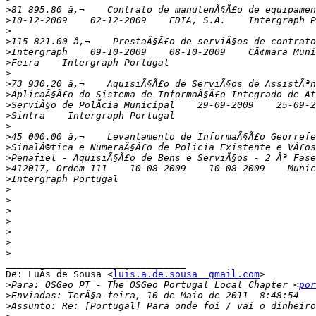
>
>
>
>
>
>
>
>
>
>
>
>
>
>
>
>
>
>
>
>
>
>
>
>
________________________________

De: LuÃ­s de Sousa <
luis.a.de.sousa  gmail.com
>

>
Para: OSGeo PT - The OSGeo Portugal Local Chapter <
por
>
>