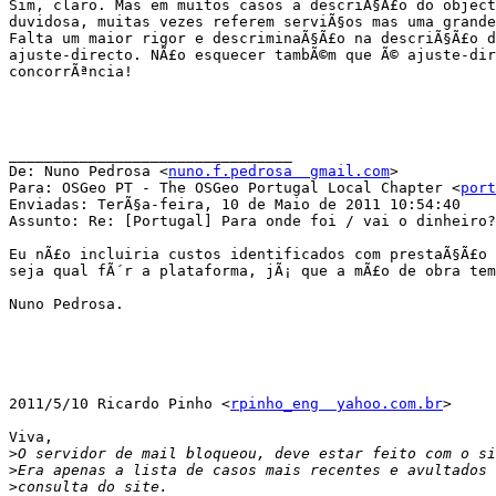
Sim, claro. Mas em muitos casos a descriÃ§Ã£o do object
duvidosa, muitas vezes referem serviÃ§os mas uma grande
Falta um maior rigor e descriminaÃ§Ã£o na descriÃ§Ã£o d
ajuste-directo. NÃ£o esquecer tambÃ©m que Ã© ajuste-dir
concorrÃªncia!

________________________________

De: Nuno Pedrosa <
nuno.f.pedrosa  gmail.com
>

Para: OSGeo PT - The OSGeo Portugal Local Chapter <
port
Enviadas: TerÃ§a-feira, 10 de Maio de 2011 10:54:40

Assunto: Re: [Portugal] Para onde foi / vai o dinheiro?
Eu nÃ£o incluiria custos identificados com prestaÃ§Ã£o 
seja qual fÃ´r a plataforma, jÃ¡ que a mÃ£o de obra tem
Nuno Pedrosa.

2011/5/10 Ricardo Pinho <
rpinho_eng  yahoo.com.br
>

Viva,

>
>
>