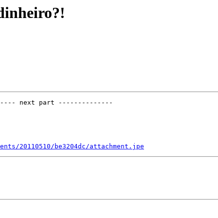
 dinheiro?!
---- next part --------------

ents/20110510/be3204dc/attachment.jpe