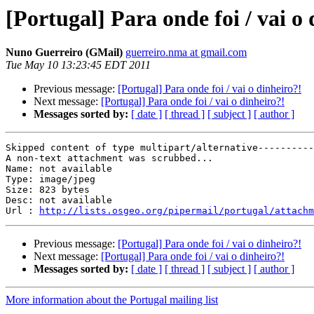
[Portugal] Para onde foi / vai o
Nuno Guerreiro (GMail)
guerreiro.nma at gmail.com
Tue May 10 13:23:45 EDT 2011
Previous message:
[Portugal] Para onde foi / vai o dinheiro?!
Next message:
[Portugal] Para onde foi / vai o dinheiro?!
Messages sorted by:
[ date ]
[ thread ]
[ subject ]
[ author ]
Skipped content of type multipart/alternative----------
A non-text attachment was scrubbed...

Name: not available

Type: image/jpeg

Size: 823 bytes

Desc: not available

Url : 
http://lists.osgeo.org/pipermail/portugal/attachm
Previous message:
[Portugal] Para onde foi / vai o dinheiro?!
Next message:
[Portugal] Para onde foi / vai o dinheiro?!
Messages sorted by:
[ date ]
[ thread ]
[ subject ]
[ author ]
More information about the Portugal mailing list