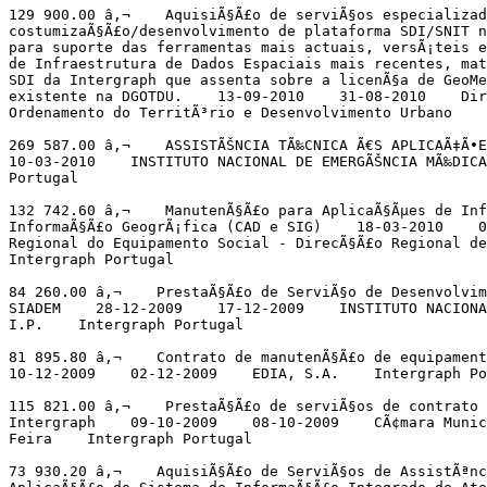
129 900.00 â‚¬    AquisiÃ§Ã£o de serviÃ§os especializad
costumizaÃ§Ã£o/desenvolvimento de plataforma SDI/SNIT n
para suporte das ferramentas mais actuais, versÃ¡teis e
de Infraestrutura de Dados Espaciais mais recentes, mat
SDI da Intergraph que assenta sobre a licenÃ§a de GeoMe
existente na DGOTDU.    13-09-2010    31-08-2010    Dir
Ordenamento do TerritÃ³rio e Desenvolvimento Urbano    
269 587.00 â‚¬    ASSISTÃŠNCIA TÃ‰CNICA Ã€S APLICAÃ‡Ã•E
10-03-2010    INSTITUTO NACIONAL DE EMERGÃŠNCIA MÃ‰DICA
Portugal

132 742.60 â‚¬    ManutenÃ§Ã£o para AplicaÃ§Ãµes de Inf
InformaÃ§Ã£o GeogrÃ¡fica (CAD e SIG)    18-03-2010    0
Regional do Equipamento Social - DirecÃ§Ã£o Regional de 
Intergraph Portugal

84 260.00 â‚¬    PrestaÃ§Ã£o de ServiÃ§o de Desenvolvim
SIADEM    28-12-2009    17-12-2009    INSTITUTO NACIONA
I.P.    Intergraph Portugal

81 895.80 â‚¬    Contrato de manutenÃ§Ã£o de equipament
10-12-2009    02-12-2009    EDIA, S.A.    Intergraph Po
115 821.00 â‚¬    PrestaÃ§Ã£o de serviÃ§os de contrato 
Intergraph    09-10-2009    08-10-2009    CÃ¢mara Munic
Feira    Intergraph Portugal

73 930.20 â‚¬    AquisiÃ§Ã£o de ServiÃ§os de AssistÃªnc