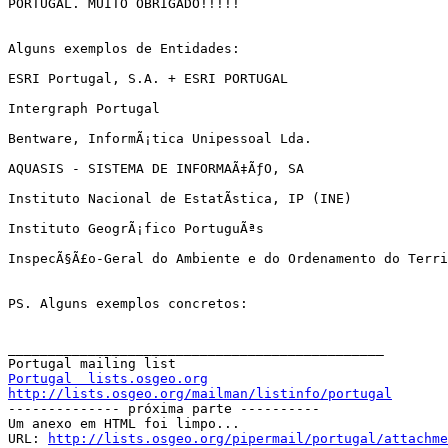
PORTUGAL. MUITO OBRIGADO!!!!!

Alguns exemplos de Entidades:

ESRI Portugal, S.A. + ESRI PORTUGAL

Intergraph Portugal

Bentware, InformÃ¡tica Unipessoal Lda.

AQUASIS - SISTEMA DE INFORMAÃ‡ÃƒO, SA

Instituto Nacional de EstatÃ­stica, IP (INE)

Instituto GeogrÃ¡fico PortuguÃªs

InspecÃ§Ã£o-Geral do Ambiente e do Ordenamento do Terri
PS. Alguns exemplos concretos:

_______________________________________________

Portugal  lists.osgeo.org
http://lists.osgeo.org/mailman/listinfo/portugal

-------------- próxima parte ----------

Um anexo em HTML foi limpo...

URL: 
http://lists.osgeo.org/pipermail/portugal/attachme