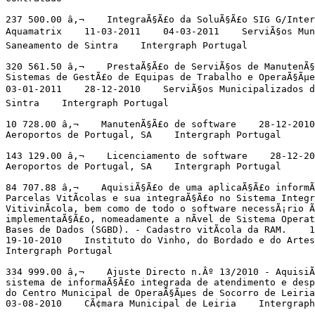
237 500.00 â‚¬    IntegraÃ§Ã£o da SoluÃ§Ã£o SIG G/Inter
Aquamatrix    11-03-2011    04-03-2011    ServiÃ§os Muni
Saneamento de Sintra    Intergraph Portugal

320 561.50 â‚¬    PrestaÃ§Ã£o de ServiÃ§os de ManutenÃ§
Sistemas de GestÃ£o de Equipas de Trabalho e OperaÃ§Ãµe
03-01-2011    28-12-2010    ServiÃ§os Municipalizados de
Sintra    Intergraph Portugal

10 728.00 â‚¬    ManutenÃ§Ã£o de software    28-12-2010
Aeroportos de Portugal, SA    Intergraph Portugal

143 129.00 â‚¬    Licenciamento de software    28-12-20
Aeroportos de Portugal, SA    Intergraph Portugal

84 707.88 â‚¬    AquisiÃ§Ã£o de uma aplicaÃ§Ã£o informÃ
Parcelas VitÃ­colas e sua integraÃ§Ã£o no Sistema Integr
VitivinÃ­cola, bem como de todo o software necessÃ¡rio Ã
implementaÃ§Ã£o, nomeadamente a nÃ­vel de Sistema Operat
Bases de Dados (SGBD). - Cadastro vitÃ­cola da RAM.    1
19-10-2010    Instituto do Vinho, do Bordado e do Artes
Intergraph Portugal

334 999.00 â‚¬    Ajuste Directo n.Âº 13/2010 - AquisiÃ
sistema de informaÃ§Ã£o integrada de atendimento e desp
do Centro Municipal de OperaÃ§Ãµes de Socorro de Leiria
03-08-2010    CÃ¢mara Municipal de Leiria    Intergraph