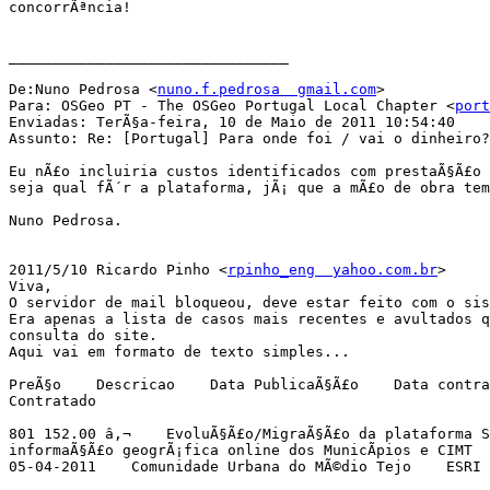
concorrÃªncia!

________________________________

De:Nuno Pedrosa <
nuno.f.pedrosa  gmail.com
>

Para: OSGeo PT - The OSGeo Portugal Local Chapter <
port
Enviadas: TerÃ§a-feira, 10 de Maio de 2011 10:54:40

Assunto: Re: [Portugal] Para onde foi / vai o dinheiro?
Eu nÃ£o incluiria custos identificados com prestaÃ§Ã£o 
seja qual fÃ´r a plataforma, jÃ¡ que a mÃ£o de obra tem
Nuno Pedrosa.

2011/5/10 Ricardo Pinho <
rpinho_eng  yahoo.com.br
>

Viva,

O servidor de mail bloqueou, deve estar feito com o sis
Era apenas a lista de casos mais recentes e avultados q
consulta do site.

Aqui vai em formato de texto simples...

PreÃ§o    Descricao    Data PublicaÃ§Ã£o    Data contra
Contratado

801 152.00 â‚¬    EvoluÃ§Ã£o/MigraÃ§Ã£o da plataforma S
informaÃ§Ã£o geogrÃ¡fica online dos MunicÃ­pios e CIMT  
05-04-2011    Comunidade Urbana do MÃ©dio Tejo    ESRI 