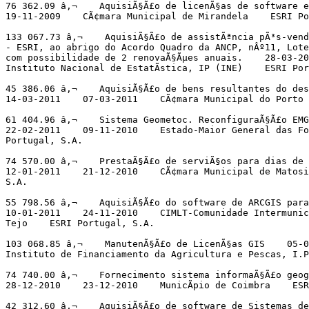
76 362.09 â‚¬    AquisiÃ§Ã£o de licenÃ§as de software e
19-11-2009    CÃ¢mara Municipal de Mirandela    ESRI Po
133 067.73 â‚¬    AquisiÃ§Ã£o de assistÃªncia pÃ³s-vend
- ESRI, ao abrigo do Acordo Quadro da ANCP, nÂº11, Lote
com possibilidade de 2 renovaÃ§Ãµes anuais.    28-03-20
Instituto Nacional de EstatÃ­stica, IP (INE)    ESRI Por
45 386.06 â‚¬    AquisiÃ§Ã£o de bens resultantes do des
14-03-2011    07-03-2011    CÃ¢mara Municipal do Porto 
61 404.96 â‚¬    Sistema Geometoc. ReconfiguraÃ§Ã£o EMG
22-02-2011    09-11-2010    Estado-Maior General das Fo
Portugal, S.A.

74 570.00 â‚¬    PrestaÃ§Ã£o de serviÃ§os para dias de 
12-01-2011    21-12-2010    CÃ¢mara Municipal de Matosi
S.A.

55 798.56 â‚¬    AquisiÃ§Ã£o do software de ARCGIS para 
10-01-2011    24-11-2010    CIMLT-Comunidade Intermunici
Tejo    ESRI Portugal, S.A.

103 068.85 â‚¬    ManutenÃ§Ã£o de LicenÃ§as GIS    05-0
Instituto de Financiamento da Agricultura e Pescas, I.P
74 740.00 â‚¬    Fornecimento sistema informaÃ§Ã£o geog
28-12-2010    23-12-2010    MunicÃ­pio de Coimbra    ESR
42 312.60 â‚¬    AquisiÃ§Ã£o de software de Sistemas de