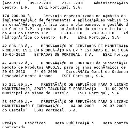
(ArcGis)    09-12-2010    23-11-2010    AdministraÃ§Ã£o
Centro, I.P.    ESRI Portugal, S.A.

174 200.00 â‚¬    ServiÃ§o especializado no Ã¢mbito do 
implementaÃ§Ã£o de ferramentas e aplicaÃ§Ãµes WebSIG co
informaÃ§Ã£o geogrÃ¡fica para o planeamento e gestÃ£o d
do Centro I.P. a prestar no Ã¢mbito da infra-estrutura 
da ARH do Centro I.P.    01-10-2010    28-09-2010    Ad
HidrogrÃ¡fica do Centro, I.P.    ESRI Portugal, S.A.

42 806.38 â‚¬    RENOVAÃ‡ÃƒO DE SERVIÃ‡OS DE MANUTENÃ‡Ã
PRODUTOS ESRI EM PRODUÃ‡ÃƒO NA EP ? ESTRADAS DE PORTUGA
16-06-2010    ESTRADAS DE PORTUGAL, S.A.    ESRI Portug
47 498.72 â‚¬    RENOVAÃ‡ÃƒO DO CONTRATO de SubscriÃ§Ã£
Remoto de Produtos ARCGIS, para os anos econÃ³micos de 
20-05-2010    24-06-2009    DirecÃ§Ã£o Geral do Ordenam
Desenvolvimento Urbano    ESRI Portugal, S.A.

85 221.00 â‚¬    PRESTAÃ‡ÃƒO DE SERVIÃ‡OS PARA O LICENC
MANUTENÃ‡ÃƒO, APOIO TÃ‰CNICO E FORMAÃ‡ÃƒO    14-09-2009
Municipal de Viana do Castelo    ESRI Portugal, S.A.

28 407.00 â‚¬    PRESTAÃ‡ÃƒO DE SERVIÃ‡OS PARA O LICENC
MANUTENÃ‡ÃƒO E FORMAÃ‡ÃƒO.    04-08-2009    20-07-2009 
do Castelo    ESRI Portugal, S.A.

PreÃ§o    Descricao    Data PublicaÃ§Ã£o    Data contra
Contratado
