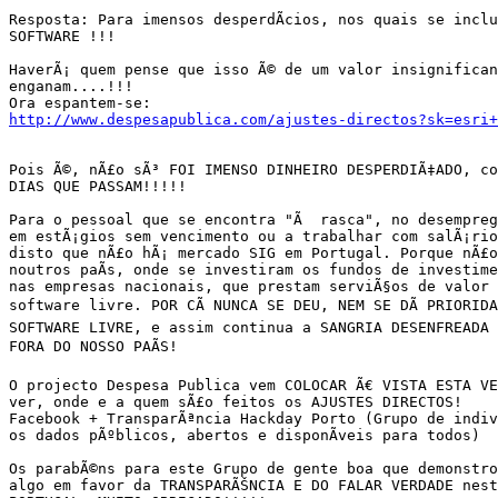
Resposta: Para imensos desperdÃ­cios, nos quais se inclu
SOFTWARE !!!

HaverÃ¡ quem pense que isso Ã© de um valor insignifican
enganam....!!!

http://www.despesapublica.com/ajustes-directos?sk=esri
Pois Ã©, nÃ£o sÃ³ FOI IMENSO DINHEIRO DESPERDIÃ‡ADO, co
DIAS QUE PASSAM!!!!!

Para o pessoal que se encontra "Ã  rasca", no desempreg
em estÃ¡gios sem vencimento ou a trabalhar com salÃ¡rio
disto que nÃ£o hÃ¡ mercado SIG em Portugal. Porque nÃ£o
noutros paÃ­s, onde se investiram os fundos de investime
nas empresas nacionais, que prestam serviÃ§os de valor 
software livre. POR CÃ NUNCA SE DEU, NEM SE DÃ PRIORIDA
SOFTWARE LIVRE, e assim continua a SANGRIA DESENFREADA 
FORA DO NOSSO PAÃS!

O projecto Despesa Publica vem COLOCAR Ã€ VISTA ESTA VE
ver, onde e a quem sÃ£o feitos os AJUSTES DIRECTOS!

Facebook + TransparÃªncia Hackday Porto (Grupo de indivÃ
os dados pÃºblicos, abertos e disponÃ­veis para todos)

Os parabÃ©ns para este Grupo de gente boa que demonstrou
algo em favor da TRANSPARÃŠNCIA E DO FALAR VERDADE nest