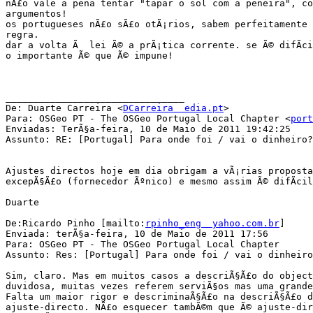
nÃ£o vale a pena tentar "tapar o sol com a peneira", co
argumentos!

os portugueses nÃ£o sÃ£o otÃ¡rios, sabem perfeitamente 
regra.

dar a volta Ã  lei Ã© a prÃ¡tica corrente. se Ã© difÃ­ci
o importante Ã© que Ã© impune!

________________________________

De: Duarte Carreira <
DCarreira  edia.pt
>

Para: OSGeo PT - The OSGeo Portugal Local Chapter <
port
Enviadas: TerÃ§a-feira, 10 de Maio de 2011 19:42:25

Assunto: RE: [Portugal] Para onde foi / vai o dinheiro?
Ajustes directos hoje em dia obrigam a vÃ¡rias proposta
excepÃ§Ã£o (fornecedor Ãºnico) e mesmo assim Ã© difÃ­cil
Duarte

De:Ricardo Pinho [mailto:
rpinho_eng  yahoo.com.br
] 

Enviada: terÃ§a-feira, 10 de Maio de 2011 17:56

Para: OSGeo PT - The OSGeo Portugal Local Chapter

Assunto: Res: [Portugal] Para onde foi / vai o dinheiro
Sim, claro. Mas em muitos casos a descriÃ§Ã£o do object
duvidosa, muitas vezes referem serviÃ§os mas uma grande
Falta um maior rigor e descriminaÃ§Ã£o na descriÃ§Ã£o d
ajuste-directo. NÃ£o esquecer tambÃ©m que Ã© ajuste-dir