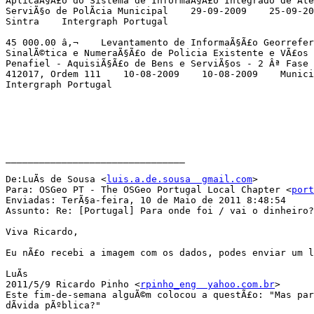
AplicaÃ§Ã£o do Sistema de InformaÃ§Ã£o Integrado de Ate
ServiÃ§o de PolÃ­cia Municipal    29-09-2009    25-09-20
Sintra    Intergraph Portugal

45 000.00 â‚¬    Levantamento de InformaÃ§Ã£o Georrefer
SinalÃ©tica e NumeraÃ§Ã£o de Policia Existente e VÃ£os 
Penafiel - AquisiÃ§Ã£o de Bens e ServiÃ§os - 2 Âª Fase 
412017, Ordem 111    10-08-2009    10-08-2009    Munici
Intergraph Portugal

________________________________

De:LuÃ­s de Sousa <
luis.a.de.sousa  gmail.com
>

Para: OSGeo PT - The OSGeo Portugal Local Chapter <
port
Enviadas: TerÃ§a-feira, 10 de Maio de 2011 8:48:54

Assunto: Re: [Portugal] Para onde foi / vai o dinheiro?
Viva Ricardo,

Eu nÃ£o recebi a imagem com os dados, podes enviar um l
LuÃ­s

2011/5/9 Ricardo Pinho <
rpinho_eng  yahoo.com.br
>

Este fim-de-semana alguÃ©m colocou a questÃ£o: "Mas par
dÃ­vida pÃºblica?"
