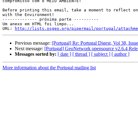
compromisso com o MEIO AMBIENTE!

Before printing this email, take a moment to reflect on
with the Environment!

-------------- próxima parte ----------

Um anexo em HTML foi limpo...

URL: 
http://lists.osgeo.org/pipermail/portugal/attachme
Previous message:
[Portugal] Re: Portugal Digest, Vol 38, Issu
Next message:
[Portugal] GeoNetwork opensource v2.6.4 Rele
Messages sorted by:
[ date ]
[ thread ]
[ subject ]
[ author ]
More information about the Portugal mailing list