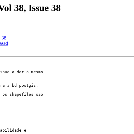
Vol 38, Issue 38
e 38
ased
inua a dar o mesmo

ra a bd postgis.

 os shapefiles são

abilidade e
