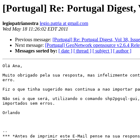
[Portugal] Re: Portugal Digest, 
legiopatrianostra
legio.patria at gmail.com
Wed May 18 11:26:02 EDT 2011
Previous message:
[Portugal] Re: Portugal Digest, Vol 38, Issu
Next message:
[Portugal] GeoNetwork opensource v2.6.4 Rele
Messages sorted by:
[ date ]
[ thread ]
[ subject ]
[ author ]
Olá Ana,

Muito obrigado pela sua resposta, mas infelizmente cont
erro.

Fiz o que tinha sugerido mas continua a nao importar pa
Não sei o que será, utilizando o comando shp2pgsql-gui,
importados sem erros.

Orlando

-- 

*** *Antes de imprimir este E-Mail pense na sua respons