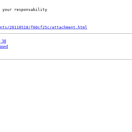
 your responsability

nts/20110518/f60cf25c/attachment.html
e 38
ased