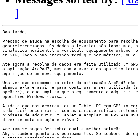
]
Boa tarde,

Preciso de ajuda na escolha de equipamento para recolha
georreferenciados. Os dados a levantar são toponímia, n
sinalética horizontal e vertical, equipamento urbano, e
em SIG, logo a sua precisão terá que ser métrica, ou a 
Até agora a recolha de dados era feita utilizado um GPS
a aplicação ArcPad7, mas com a avaria do aparelho torna
aquisição de um novo equipamento.

Uma vez que dispomos da referida aplicação ArcPad7 não 
abandoná-la e assim é para continuar a ser utilizada (s
opção?!), o que implica que o equipamento a adquirir te
operativo Windows (pois…).

A ideia que nos ocorreu foi um Tablet PC com GPS integr
sido fácil encontrar um com as características pretendi
hipótese de adquirir um Tablet e acoplar um GPS via USB
dizer se esta solução é viável?

Aceitam-se sugestões sobre qual a melhor solução.

Ah, e também quanto aos equipamentos. Se souberem de eq