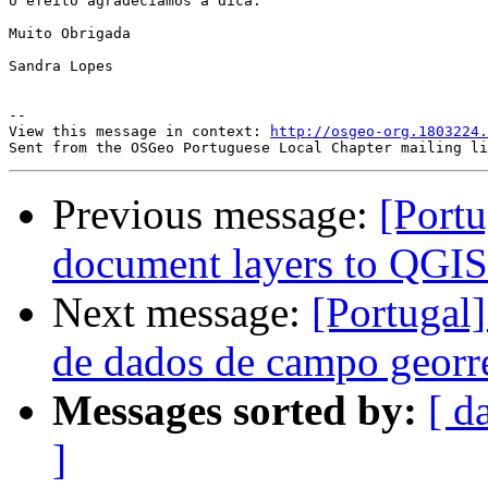
o efeito agradecíamos a dica.

Muito Obrigada

Sandra Lopes

--

View this message in context: 
http://osgeo-org.1803224.
Previous message:
[Port
document layers to QGIS 
Next message:
[Portugal
de dados de campo georr
Messages sorted by:
[ d
]