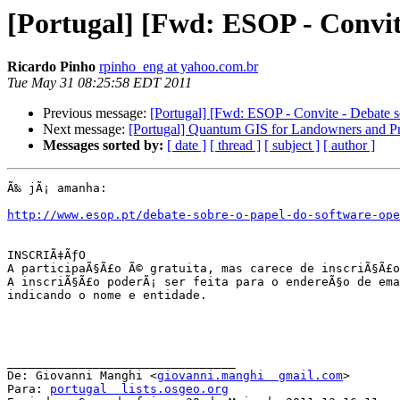
[Portugal] [Fwd: ESOP - Convit
Ricardo Pinho
rpinho_eng at yahoo.com.br
Tue May 31 08:25:58 EDT 2011
Previous message:
[Portugal] [Fwd: ESOP - Convite - Debate 
Next message:
[Portugal] Quantum GIS for Landowners and Pra
Messages sorted by:
[ date ]
[ thread ]
[ subject ]
[ author ]
Ã‰ jÃ¡ amanha:

http://www.esop.pt/debate-sobre-o-papel-do-software-ope
INSCRIÃ‡ÃƒO

A participaÃ§Ã£o Ã© gratuita, mas carece de inscriÃ§Ã£o
A inscriÃ§Ã£o poderÃ¡ ser feita para o endereÃ§o de ema
indicando o nome e entidade.

________________________________

De: Giovanni Manghi <
giovanni.manghi  gmail.com
>

Para: 
portugal  lists.osgeo.org