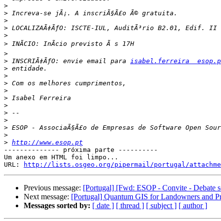
>
>
>
>
>
>
>
>
 INSCRIÃ‡ÃƒO: envie email para 
isabel.ferreira  esop.p
>
>
>
>
>
>
>
>
>
>
>
http://www.esop.pt
-------------- próxima parte ----------

Um anexo em HTML foi limpo...

URL: 
http://lists.osgeo.org/pipermail/portugal/attachme
Previous message:
[Portugal] [Fwd: ESOP - Convite - Debate 
Next message:
[Portugal] Quantum GIS for Landowners and Pra
Messages sorted by:
[ date ]
[ thread ]
[ subject ]
[ author ]