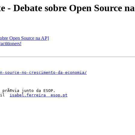
e - Debate sobre Open Source n
sobre Open Source na AP]
ctitioners!
n-source-no-crescimento-da-economia/
 prÃ©via junto da ESOP. 

il  
isabel.ferreira  esop.pt