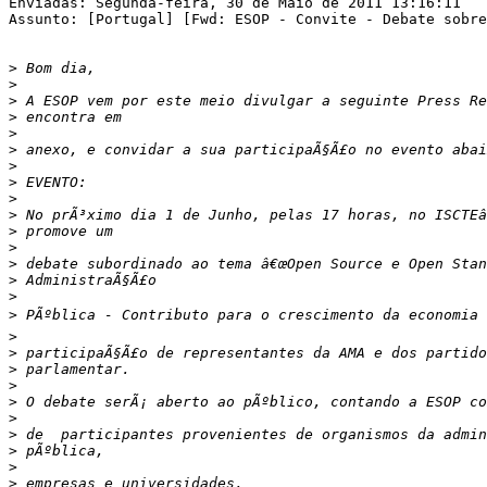
Enviadas: Segunda-feira, 30 de Maio de 2011 13:16:11

Assunto: [Portugal] [Fwd: ESOP - Convite - Debate sobre
>
>
>
>
>
>
>
>
>
>
>
>
>
>
>
>
>
>
>
>
>
>
>
>
>
>