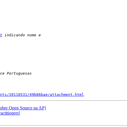
t
nts/20110531/49b86bae/attachment.html
sobre Open Source na AP]
ctitioners!