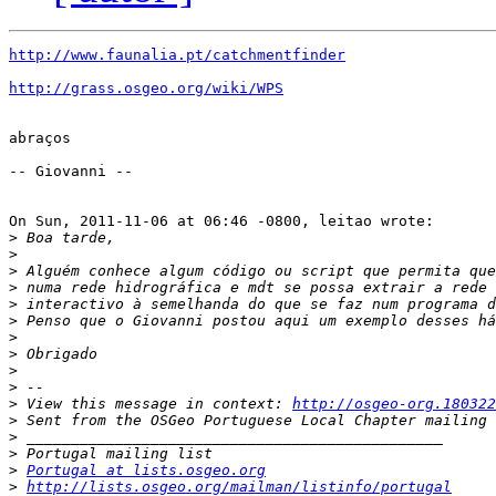
http://www.faunalia.pt/catchmentfinder
http://grass.osgeo.org/wiki/WPS
abraços

-- Giovanni --

On Sun, 2011-11-06 at 06:46 -0800, leitao wrote:

>
>
>
>
>
>
>
>
>
>
>
 View this message in context: 
http://osgeo-org.180322
>
>
>
>
Portugal at lists.osgeo.org
>
http://lists.osgeo.org/mailman/listinfo/portugal