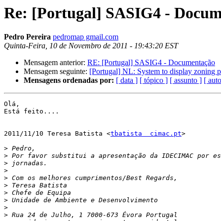
Re: [Portugal] SASIG4 - Docu
Pedro Pereira
pedromap gmail.com
Quinta-Feira, 10 de Novembro de 2011 - 19:43:20 EST
Mensagem anterior:
RE: [Portugal] SASIG4 - Documentação
Mensagem seguinte:
[Portugal] NL: System to display zoning p
Mensagens ordenadas por:
[ data ]
[ tópico ]
[ assunto ]
[ auto
Olá,

Está feito....

2011/11/10 Teresa Batista <
tbatista  cimac.pt
>

>
>
>
>
>
>
>
>
>
>