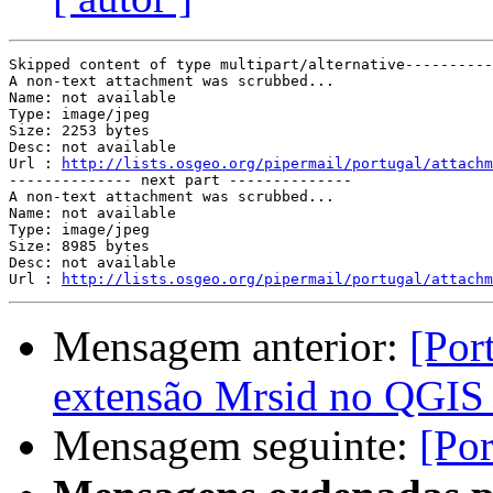
Skipped content of type multipart/alternative----------
A non-text attachment was scrubbed...

Name: not available

Type: image/jpeg

Size: 2253 bytes

Desc: not available

Url : 
http://lists.osgeo.org/pipermail/portugal/attachm
-------------- next part --------------

A non-text attachment was scrubbed...

Name: not available

Type: image/jpeg

Size: 8985 bytes

Desc: not available

Url : 
http://lists.osgeo.org/pipermail/portugal/attachm
Mensagem anterior:
[Por
extensão Mrsid no QGIS 
Mensagem seguinte:
[Por