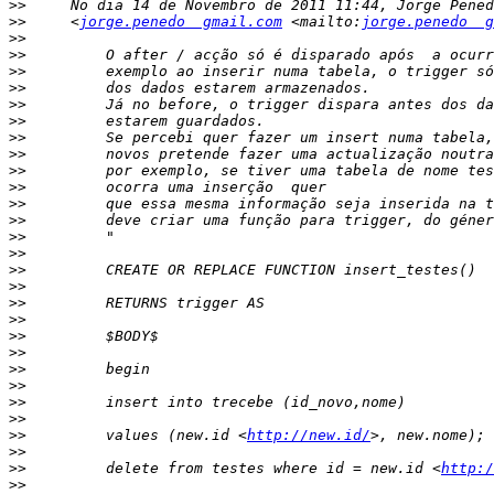
>>
>>
     <
jorge.penedo  gmail.com
 <mailto:
jorge.penedo  g
>>
>>
>>
>>
>>
>>
>>
>>
>>
>>
>>
>>
>>
>>
>>
>>
>>
>>
>>
>>
>>
>>
>>
>>
>>
         values (new.id <
http://new.id/
>>
>>
         delete from testes where id = new.id <
http:/
>>