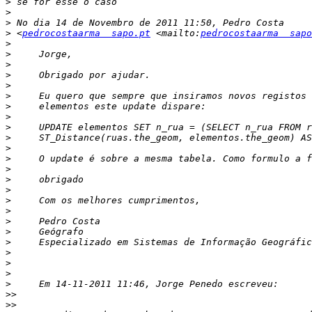
>
>
>
>
 <
pedrocostaarma  sapo.pt
 <mailto:
pedrocostaarma  sapo
>
>
>
>
>
>
>
>
>
>
>
>
>
>
>
>
>
>
>
>
>
>
>
>
>>
>>