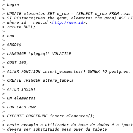
>
>
>
>
>
>
 where id = new.id <
http://new.id
>
>
>
>
>
>
>
>
>
>
>
>
>
>
>
>
>
>
>
>
>
>
>
>