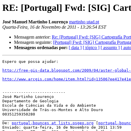
RE: [Portugal] Fwd: [SIG] Cart
José Manuel Martinho Lourenço
martinho utad.pt
Quarta-Feira, 16 de Novembro de 2011 - 13:26:54 EST
Mensagem anterior:
Re: [Portugal] Fwd: [SIG] Cartografía Por
Mensagem seguinte:
[Portugal] Fwd: [SIG] Cartografía Portuga
Mensagens ordenadas por:
[ data ]
[ tópico ]
[ assunto ]
[ auto
Espero que possa ajudar:

http://free-gis-data.blogspot.com/2009/04/aster-global-
http://www.arcgis.com/home/item.html?id=135067ee417e41e
---------------------------

José Martinho Lourenço

Departamento de Geologia

Escola de Ciências da Vida e do Ambiente

Universidade de Trás-os-Montes e Alto Douro

00351259350280

________________________________________

De: 
portugal-bounces at lists.osgeo.org
 [
portugal-bounc
Enviado: quarta-feira, 16 de Novembro de 2011 13:59
