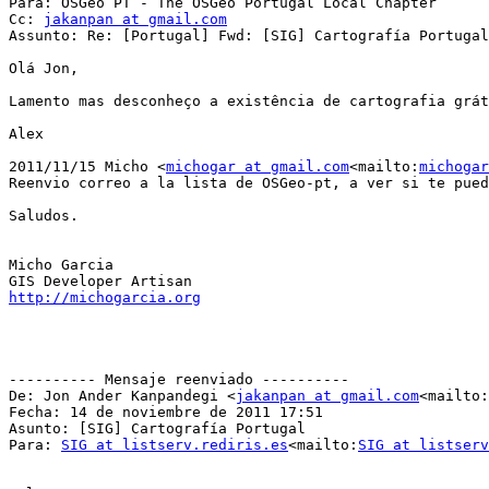
Para: OSGeo PT - The OSGeo Portugal Local Chapter

Cc: 
jakanpan at gmail.com
Assunto: Re: [Portugal] Fwd: [SIG] Cartografía Portugal

Olá Jon,

Lamento mas desconheço a existência de cartografia grát
Alex

2011/11/15 Micho <
michogar at gmail.com
<mailto:
michogar
Reenvio correo a la lista de OSGeo-pt, a ver si te pued
Saludos.

Micho Garcia

http://michogarcia.org
---------- Mensaje reenviado ----------

De: Jon Ander Kanpandegi <
jakanpan at gmail.com
<mailto:
Fecha: 14 de noviembre de 2011 17:51

Asunto: [SIG] Cartografía Portugal

Para: 
SIG at listserv.rediris.es
<mailto:
SIG at listser