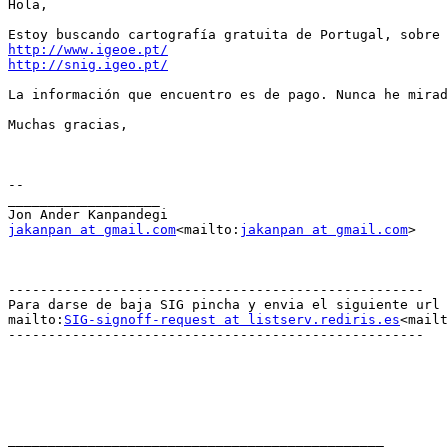
Hola,

http://www.igeoe.pt/
http://snig.igeo.pt/
La información que encuentro es de pago. Nunca he mirad
Muchas gracias,

--

___________________

jakanpan at gmail.com
<mailto:
jakanpan at gmail.com
>

----------------------------------------------------

Para darse de baja SIG pincha y envia el siguiente url

mailto:
SIG-signoff-request at listserv.rediris.es
<mailt
----------------------------------------------------

_______________________________________________
