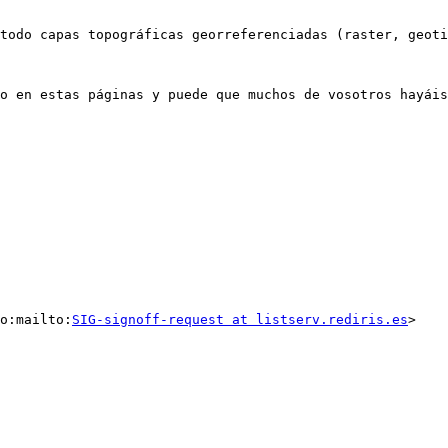
o en estas páginas y puede que muchos de vosotros hayáis
o:mailto:
SIG-signoff-request at listserv.rediris.es
>
