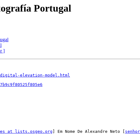
ografía Portugal
tugal
l
r ]
digital-elevation-model.html
7b9c9f80525f805e6
es at lists.osgeo.org
] Em Nome De Alexandre Neto [
senhor