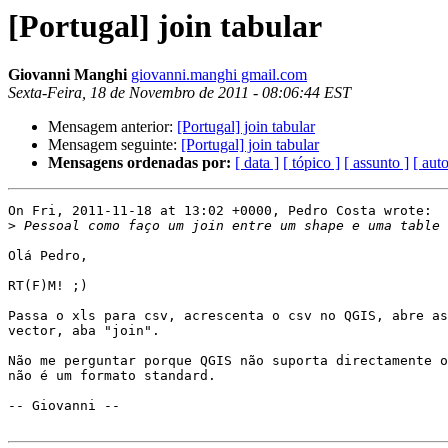
[Portugal] join tabular
Giovanni Manghi
giovanni.manghi gmail.com
Sexta-Feira, 18 de Novembro de 2011 - 08:06:44 EST
Mensagem anterior:
[Portugal] join tabular
Mensagem seguinte:
[Portugal] join tabular
Mensagens ordenadas por:
[ data ]
[ tópico ]
[ assunto ]
[ auto
On Fri, 2011-11-18 at 13:02 +0000, Pedro Costa wrote:

>
Olá Pedro,

RT(F)M! ;)

Passa o xls para csv, acrescenta o csv no QGIS, abre as
vector, aba "join".

Não me perguntar porque QGIS não suporta directamente o
não é um formato standard.

-- Giovanni --
