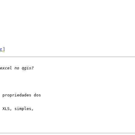
r ]
 propriedades dos

 XLS, simples,
