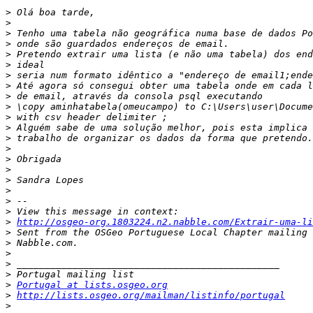
>
>
>
>
>
>
>
>
>
>
>
>
>
>
>
>
>
>
>
>
>
http://osgeo-org.1803224.n2.nabble.com/Extrair-uma-li
>
>
>
>
>
>
Portugal at lists.osgeo.org
>
http://lists.osgeo.org/mailman/listinfo/portugal
>