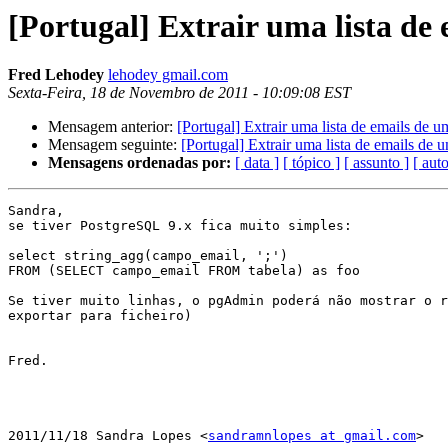
[Portugal] Extrair uma lista de
Fred Lehodey
lehodey gmail.com
Sexta-Feira, 18 de Novembro de 2011 - 10:09:08 EST
Mensagem anterior:
[Portugal] Extrair uma lista de emails de 
Mensagem seguinte:
[Portugal] Extrair uma lista de emails de
Mensagens ordenadas por:
[ data ]
[ tópico ]
[ assunto ]
[ auto
Sandra,

se tiver PostgreSQL 9.x fica muito simples:

select string_agg(campo_email, ';')

FROM (SELECT campo_email FROM tabela) as foo

Se tiver muito linhas, o pgAdmin poderá não mostrar o r
exportar para ficheiro)

Fred.

2011/11/18 Sandra Lopes <
sandramnlopes at gmail.com
>
