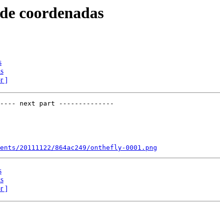
 de coordenadas
s
as
r ]
---- next part --------------

ents/20111122/864ac249/onthefly-0001.png
s
as
r ]