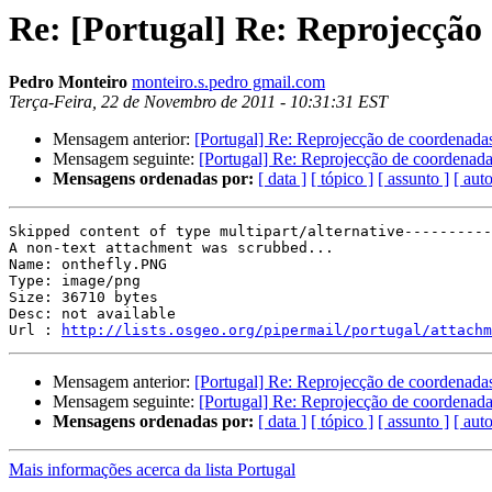
Re: [Portugal] Re: Reprojecção
Pedro Monteiro
monteiro.s.pedro gmail.com
Terça-Feira, 22 de Novembro de 2011 - 10:31:31 EST
Mensagem anterior:
[Portugal] Re: Reprojecção de coordenada
Mensagem seguinte:
[Portugal] Re: Reprojecção de coordenad
Mensagens ordenadas por:
[ data ]
[ tópico ]
[ assunto ]
[ auto
Skipped content of type multipart/alternative----------
A non-text attachment was scrubbed...

Name: onthefly.PNG

Type: image/png

Size: 36710 bytes

Desc: not available

Url : 
http://lists.osgeo.org/pipermail/portugal/attachm
Mensagem anterior:
[Portugal] Re: Reprojecção de coordenada
Mensagem seguinte:
[Portugal] Re: Reprojecção de coordenad
Mensagens ordenadas por:
[ data ]
[ tópico ]
[ assunto ]
[ auto
Mais informações acerca da lista Portugal