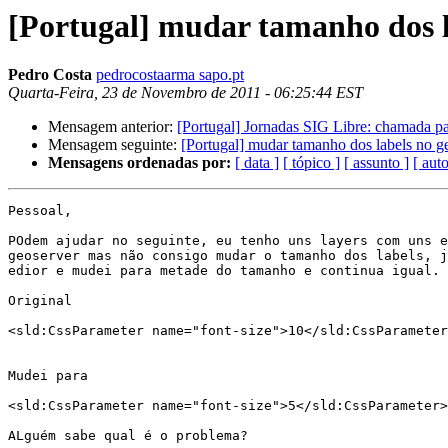
[Portugal] mudar tamanho dos l
Pedro Costa
pedrocostaarma sapo.pt
Quarta-Feira, 23 de Novembro de 2011 - 06:25:44 EST
Mensagem anterior:
[Portugal] Jornadas SIG Libre: chamada pa
Mensagem seguinte:
[Portugal] mudar tamanho dos labels no g
Mensagens ordenadas por:
[ data ]
[ tópico ]
[ assunto ]
[ auto
Pessoal,

POdem ajudar no seguinte, eu tenho uns layers com uns e
geoserver mas não consigo mudar o tamanho dos labels, j
edior e mudei para metade do tamanho e continua igual.

Original

<sld:CssParameter name="font-size">10</sld:CssParameter
Mudei para

<sld:CssParameter name="font-size">5</sld:CssParameter>

ALguém sabe qual é o problema?
