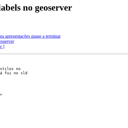
abels no geoserver
ra apresentações quase a terminar
eoserver
r ]
stilos no 

á fui no sld 

>
