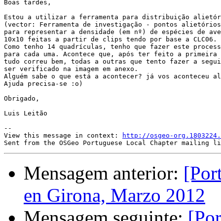
Boas tardes,

Estou a utilizar a ferramenta para distribuição alietór
(vector: Ferramenta de investigação - pontos alietórios
para representar a densidade (em nº) de espécies de ave
10x10 feitas a partir de clips tendo por base a CLC06.

Como tenho 14 quadrículas, tenho que fazer este process
para cada uma. Acontece que, após ter feito a primeira 
tudo correu bem, todas a outras que tento fazer a segui
ser verificado na imagem em anexo.

Alguém sabe o que está a acontecer? já vos aconteceu al
Ajuda precisa-se :o)

Obrigado,

Luis Leitão

--

View this message in context: 
http://osgeo-org.1803224.
Mensagem anterior:
[Por
en Girona, Marzo 2012
Mensagem seguinte:
[Por