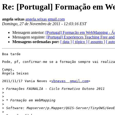
Re: [Portugal] Formação em W
angela seixas
angela.seixas gmail.com
Domingo, 27 de Novembro de 2011 - 12:03:16 EST
Mensagem anterior:
[Portugal] Formação em WebMapping - Á
Mensagem seguinte:
[Portugal] Experiences Teaching Free an
Mensagens ordenadas por:
[ data ]
[ tópico ]
[ assunto ]
[ auto
Boa tarde

Pode, pf, confirmar-me se a formação sempre vai realiza
Cumps,

Ângela Seixas

2011/11/17 Vania Neves <
vbneves  gmail.com
>

>
>
>
>
>
>
>