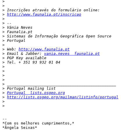
>
>
>
>
http://www.faunalia.pt/inscricao
>
>
>
>
>
>
>
>
 Web: 
http://www.faunalia.pt
>
 Email & Jabber: 
vania.neves  faunalia.pt
>
>
>
>
>
>
>
>
>
Portugal  lists.osgeo.org
>
http://lists.osgeo.org/mailman/listinfo/portugal
>
>
-- 

*Com os melhores cumprimentos,*

*Ângela Seixas*
