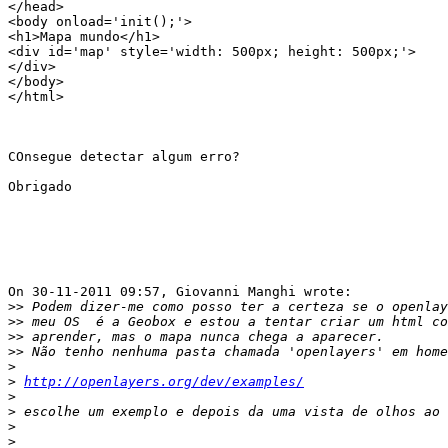
</head>

<body onload='init();'>

<h1>Mapa mundo</h1>

<div id='map' style='width: 500px; height: 500px;'>

</div>

</body>

</html>

COnsegue detectar algum erro?

Obrigado

On 30-11-2011 09:57, Giovanni Manghi wrote:

>>
>>
>>
>>
>
>
http://openlayers.org/dev/examples/
>
>
>
>