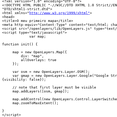
<?xml version="1.0" encoding="UTF-8"?>

<!DOCTYPE HTML PUBLIC "-//W3C//DTD XHTML 1.0 Strict//EN
"DTD/xhtml1-strict.dtd">

<html xmlns="
http://www.w3.org/1999/xhtml"
>

<head>

<title>O meu primeiro mapa</title>

<meta http-equiv="Content-Type" content="text/html; cha
<script src="/openlayers/lib/OpenLayers.js" type="text/
<script type="text/javascript">

             var map;

function init() {

     map = new OpenLayers.Map({

         div: "map",

         allOverlays: true

     });

     var osm = new OpenLayers.Layer.OSM();

     var gmap = new OpenLayers.Layer.Google("Google Str
{visibility: false});

     // note that first layer must be visible

     map.addLayers([osm, gmap]);

     map.addControl(new OpenLayers.Control.LayerSwitche
     map.zoomToMaxExtent();

}

</script>
