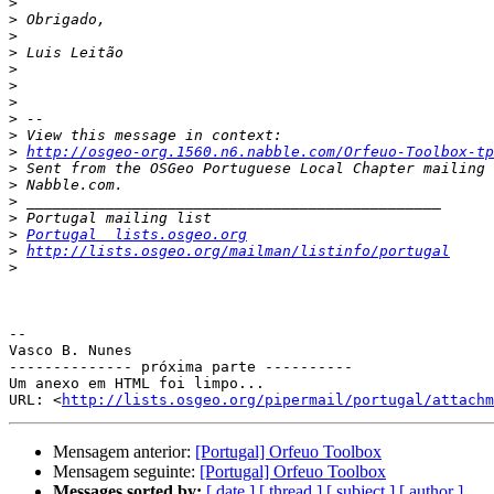
>
>
>
>
>
>
>
>
>
>
http://osgeo-org.1560.n6.nabble.com/Orfeuo-Toolbox-tp
>
>
>
>
>
Portugal  lists.osgeo.org
>
http://lists.osgeo.org/mailman/listinfo/portugal
>
-- 

Vasco B. Nunes

-------------- próxima parte ----------

Um anexo em HTML foi limpo...

URL: <
http://lists.osgeo.org/pipermail/portugal/attachm
Mensagem anterior:
[Portugal] Orfeuo Toolbox
Mensagem seguinte:
[Portugal] Orfeuo Toolbox
Messages sorted by:
[ date ]
[ thread ]
[ subject ]
[ author ]