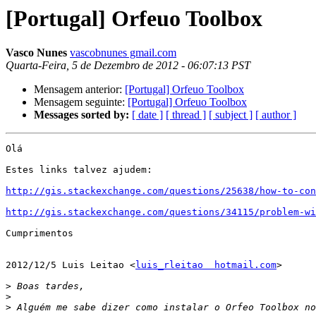
[Portugal] Orfeuo Toolbox
Vasco Nunes
vascobnunes gmail.com
Quarta-Feira, 5 de Dezembro de 2012 - 06:07:13 PST
Mensagem anterior:
[Portugal] Orfeuo Toolbox
Mensagem seguinte:
[Portugal] Orfeuo Toolbox
Messages sorted by:
[ date ]
[ thread ]
[ subject ]
[ author ]
Olá

Estes links talvez ajudem:

http://gis.stackexchange.com/questions/25638/how-to-con
http://gis.stackexchange.com/questions/34115/problem-wi
Cumprimentos

2012/12/5 Luis Leitao <
luis_rleitao  hotmail.com
>

>
>
>