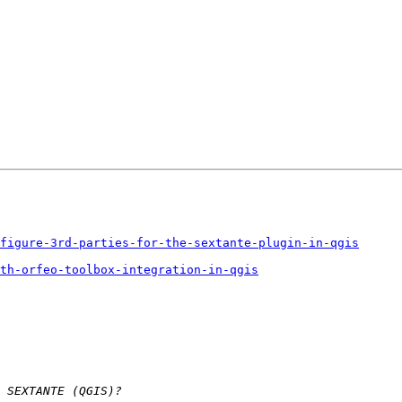
figure-3rd-parties-for-the-sextante-plugin-in-qgis
th-orfeo-toolbox-integration-in-qgis