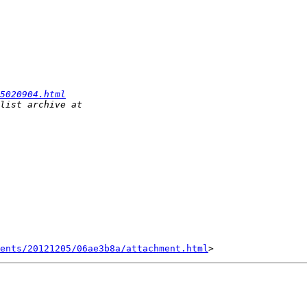
5020904.html
ents/20121205/06ae3b8a/attachment.html