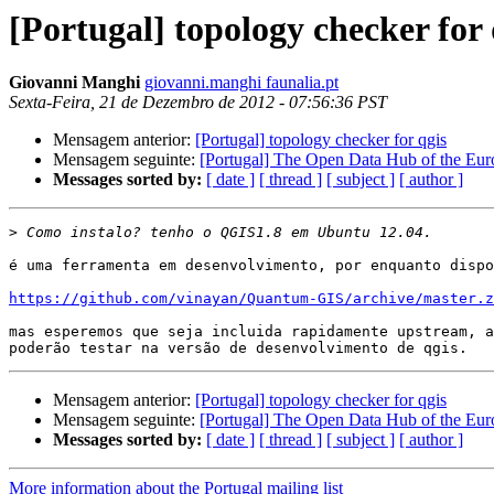
[Portugal] topology checker for 
Giovanni Manghi
giovanni.manghi faunalia.pt
Sexta-Feira, 21 de Dezembro de 2012 - 07:56:36 PST
Mensagem anterior:
[Portugal] topology checker for qgis
Mensagem seguinte:
[Portugal] The Open Data Hub of the Eu
Messages sorted by:
[ date ]
[ thread ]
[ subject ]
[ author ]
>
é uma ferramenta em desenvolvimento, por enquanto dispo
https://github.com/vinayan/Quantum-GIS/archive/master.z
mas esperemos que seja incluida rapidamente upstream, a
Mensagem anterior:
[Portugal] topology checker for qgis
Mensagem seguinte:
[Portugal] The Open Data Hub of the Eu
Messages sorted by:
[ date ]
[ thread ]
[ subject ]
[ author ]
More information about the Portugal mailing list