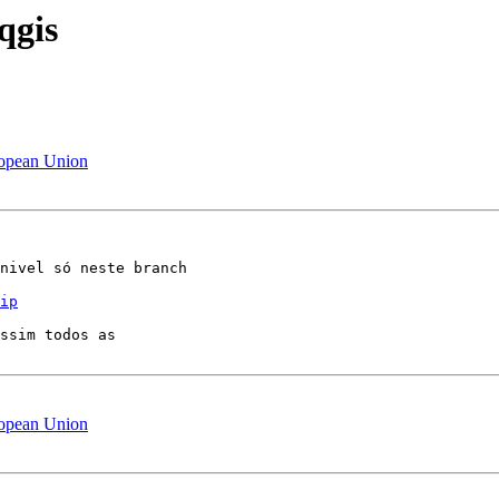
qgis
ropean Union
nivel só neste branch

ip
ssim todos as

ropean Union