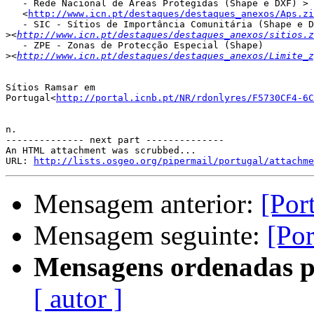
   - Rede Nacional de Áreas Protegidas (Shape e DXF) >

   <
http://www.icn.pt/destaques/destaques_anexos/Aps.zi
   - SIC - Sítios de Importância Comunitária (Shape e D
>
<
http://www.icn.pt/destaques/destaques_anexos/sitios.z
   - ZPE - Zonas de Protecção Especial (Shape)

>
<
http://www.icn.pt/destaques/destaques_anexos/Limite_z
Sítios Ramsar em

Portugal<
http://portal.icnb.pt/NR/rdonlyres/F5730CF4-6C
n.

-------------- next part --------------

An HTML attachment was scrubbed...

URL: 
http://lists.osgeo.org/pipermail/portugal/attachme
Mensagem anterior:
[Por
Mensagem seguinte:
[Po
Mensagens ordenadas p
[ autor ]