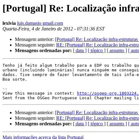
[Portugal] Re: Localização infra
lexivia
luis.damasio gmail.com
Quarta-Feira, 4 de Janeiro de 2012 - 07:31:36 EST
Mensagem anterior:
[Portugal] Re: Localização infra-estruturas 
Mensagem seguinte:
RE: [Portugal] Re: Localização infra-estrut
Mensagens ordenadas por:
[ data ]
[ tópico ]
[ assunto ]
[ auto
Tenho já feito algum trabalho para a EDP ou trabalho qu
urbano (incluíndo luminárias) nunca ninguém me consegui
dados. Tive sempre de fazer levantamento de tais infa-e
Boa sorte.

--

View this message in context: 
http://osgeo-org.1803224.
Mensagem anterior:
[Portugal] Re: Localização infra-estruturas 
Mensagem seguinte:
RE: [Portugal] Re: Localização infra-estrut
Mensagens ordenadas por:
[ data ]
[ tópico ]
[ assunto ]
[ auto
Mais informações acerca da lista Portugal