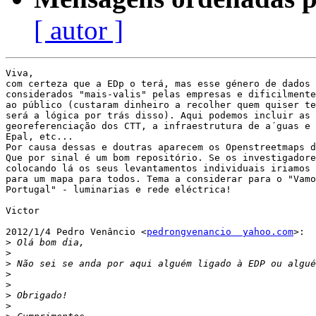
[ autor ]
Viva,

com certeza que a EDp o terá, mas esse género de dados 
considerados "mais-valis" pelas empresas e dificilmente
ao público (custaram dinheiro a recolher quem quiser te
será a lógica por trás disso). Aqui podemos incluir as 
georeferenciação dos CTT, a infraestrutura de a´guas e 
Epal, etc...

Por causa dessas e doutras aparecem os Openstreetmaps d
Que por sinal é um bom repositório. Se os investigadore
colocando lá os seus levantamentos individuais iriamos 
para um mapa para todos. Tema a considerar para o "Vamo
Portugal" - luminarias e rede eléctrica!

Victor

2012/1/4 Pedro Venâncio <
pedrongvenancio  yahoo.com
>:

>
>
>
>
>
>
>