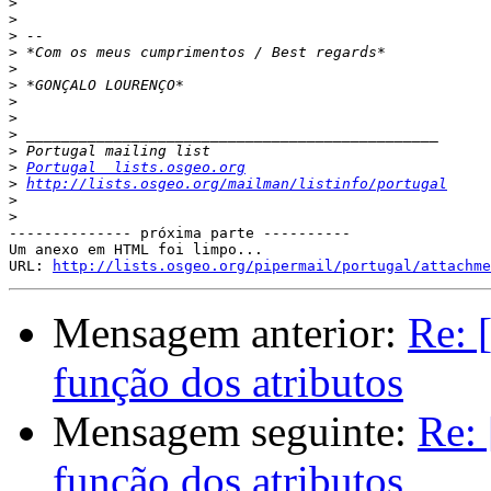
>
>
>
>
>
>
>
>
>
>
>
Portugal  lists.osgeo.org
>
http://lists.osgeo.org/mailman/listinfo/portugal
>
>
-------------- próxima parte ----------

Um anexo em HTML foi limpo...

URL: 
http://lists.osgeo.org/pipermail/portugal/attachme
Mensagem anterior:
Re: 
função dos atributos
Mensagem seguinte:
Re: 
função dos atributos