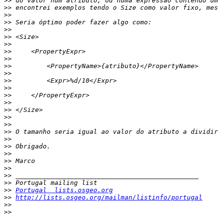
>>
>>
>>
>>
>>
>>
>>
>>
>>
>>
>>
>>
>>
>>
>>
>>
>>
>>
>>
>>
>>
>>
>>
>>
>>
>>
>>
Portugal  lists.osgeo.org
>>
http://lists.osgeo.org/mailman/listinfo/portugal
>>
>>