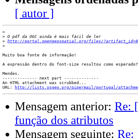
[ autor ]
>
>
>
http://portal.opengeospatial.org/files/?artifact_id=8
>
Muito boa fonte de informação!

A expressão dentro do font-size resultou como esperado?

Mendes.

-------------- next part --------------

An HTML attachment was scrubbed...

URL: 
http://lists.osgeo.org/pipermail/portugal/attachme
Mensagem anterior:
Re: 
função dos atributos
Mensagem seguinte:
Re: 