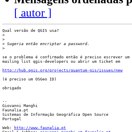
[ autor ]
Qual versão de QGIS usa?

>
>
>
>
se o problema é confirmado então é preciso escrever um 
mailing list qgis-developers ou abrir um ticket em

http://hub.qgis.org/projects/quantum-gis/issues/new
(é preciso um OSGeo ID)

obrigado

-- 

Giovanni Manghi

Faunalia.pt

Sistemas de Informação Geográfica Open Source

Portugal

Web: 
http://www.faunalia.pt