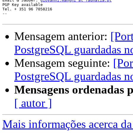
Email & Jabber: 
giovanni.manghi at faunalia.pt
PGP Key available

Tel. + 351 96 7058216

--

Mensagem anterior:
[Por
PostgreSQL guardadas no
Mensagem seguinte:
[Po
PostgreSQL guardadas no
Mensagens ordenadas p
[ autor ]
Mais informações acerca da 