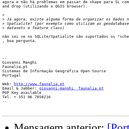
agora e não há problemas em passar de shape para SL com
and drop (utilizando o QGIS browser).

>
>
>
>
não sei se no SQLite/Spatialite são suportados os "sche
, boa pergunta.

-- 

Giovanni Manghi

Faunalia.pt

Sistemas de Informação Geográfica Open Source

Portugal

Web: 
http://www.faunalia.pt
Email & Jabber: 
giovanni.manghi  faunalia.pt
PGP Key available

Tel. + 351 96 7058216

--

Mensagem anterior:
[Por