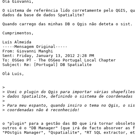
Olá Giovanni,

O sistema de referência lido corretamente pelo QGIS, qu
dados da base de dados Spatialite?

Quando carrego das minhas DB o Qgis não deteta o sist. 
Cumprimentos,

Luís Almeida

-----Mensagem Original----- 

From: Giovanni Manghi

Sent: Friday, January 13, 2012 2:28 PM

To: OSGeo PT - The OSGeo Portugal Local Chapter

Subject: Re: [Portugal] DB Spatialite

Olá Luís,

>
>
>
>
>
>
o "plugin" para a gestão das BD que irá tornar obsoleto
outros é o "DB Manager" (que irá de facto absorver as f
"POstgis Manager", "Qspatialite", "RT SQL extractor, et