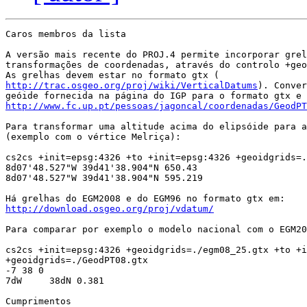
Caros membros da lista

A versão mais recente do PROJ.4 permite incorporar grel
transformações de coordenadas, através do controlo +geo
http://trac.osgeo.org/proj/wiki/VerticalDatums
). Conver
http://www.fc.up.pt/pessoas/jagoncal/coordenadas/GeodPT
Para transformar uma altitude acima do elipsóide para a
(exemplo com o vértice Melriça):

cs2cs +init=epsg:4326 +to +init=epsg:4326 +geoidgrids=.
8d07'48.527"W 39d41'38.904"N 650.43

8d07'48.527"W 39d41'38.904"N 595.219

http://download.osgeo.org/proj/vdatum/
Para comparar por exemplo o modelo nacional com o EGM20
cs2cs +init=epsg:4326 +geoidgrids=./egm08_25.gtx +to +i
+geoidgrids=./GeodPT08.gtx

-7 38 0

7dW     38dN 0.381

Cumprimentos
