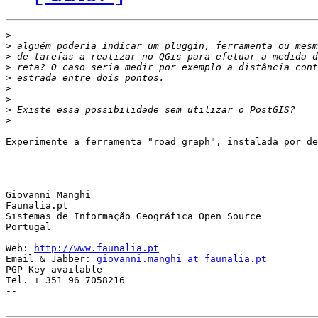
>
>
>
>
>
>
>
>
>
Experimente a ferramenta "road graph", instalada por de
-- 

Giovanni Manghi

Faunalia.pt

Sistemas de Informação Geográfica Open Source

Portugal

Web: 
http://www.faunalia.pt
Email & Jabber: 
giovanni.manghi at faunalia.pt
PGP Key available

Tel. + 351 96 7058216

--
