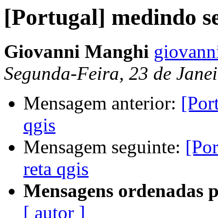
[Portugal] medindo s
Giovanni Manghi
giovanni
Segunda-Feira, 23 de Jane
Mensagem anterior:
[Por
qgis
Mensagem seguinte:
[Po
reta qgis
Mensagens ordenadas p
[ autor ]