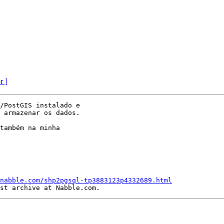
r ]
/PostGIS instalado e

 armazenar os dados.

também na minha

nabble.com/shp2pgsql-tp3883123p4332689.html