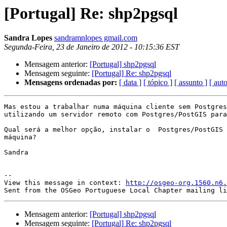
[Portugal] Re: shp2pgsql
Sandra Lopes
sandramnlopes gmail.com
Segunda-Feira, 23 de Janeiro de 2012 - 10:15:36 EST
Mensagem anterior:
[Portugal] shp2pgsql
Mensagem seguinte:
[Portugal] Re: shp2pgsql
Mensagens ordenadas por:
[ data ]
[ tópico ]
[ assunto ]
[ auto
Mas estou a trabalhar numa máquina cliente sem Postgres
utilizando um servidor remoto com Postgres/PostGIS para
Qual será a melhor opção, instalar o  Postgres/PostGIS 
máquina?

Sandra

--

View this message in context: 
http://osgeo-org.1560.n6.
Mensagem anterior:
[Portugal] shp2pgsql
Mensagem seguinte:
[Portugal] Re: shp2pgsql