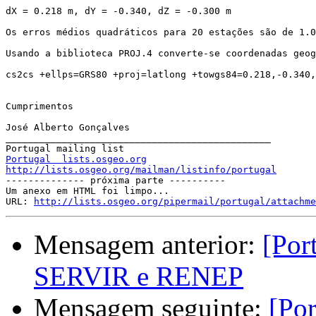
dX = 0.218 m, dY = -0.340, dZ = -0.300 m

Os erros médios quadráticos para 20 estações são de 1.0
Usando a biblioteca PROJ.4 converte-se coordenadas geog
cs2cs +ellps=GRS80 +proj=latlong +towgs84=0.218,-0.340,
Cumprimentos

José Alberto Gonçalves 

_______________________________________________

Portugal  lists.osgeo.org
http://lists.osgeo.org/mailman/listinfo/portugal

-------------- próxima parte ----------

Um anexo em HTML foi limpo...

URL: 
http://lists.osgeo.org/pipermail/portugal/attachme
Mensagem anterior:
[Por
SERVIR e RENEP
Mensagem seguinte:
[Por