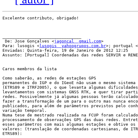
Excelente contributo, obrigado!

________________________________

 De: Jose Gonçalves <
jagoncal  gmail.com
>

Para: lusogis <
lusogis  yahoogrupos.com.br
>; portugal <
Enviadas: Quinta-feira, 19 de Janeiro de 2012 12:25

Assunto: [Portugal] Coordenadas das redes SERVIR e RENE
Caros membros da lista

Como saberão, as redes de estações GPS 

permanentes do IGP e do IGeoE não usam o mesmo sistema 
(ETRS89 e ITRF2005), o que levanta algumas dificuldades
levantamentos com sistemas GNSS RTK, e quer tirar parti
redes. Possivelmente já algumas pessoas terão calculado
fazer a transformação de um para o outro mas nunca enco
publicados, para além de parâmetros previstos pelo conh
variação temporal.

Numa tese de mestrado realizada na FCUP foram calculado
processamento de observações GPS das duas redes. Entret
esses parâmetros com mais algumas estações e obtive os 
valores: (translação de coordenadas cartesianas, de ITR
ETRS89):
