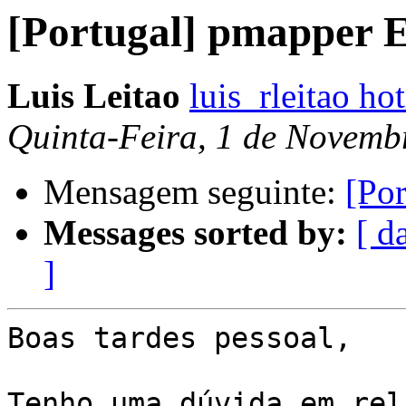
[Portugal] pmapper 
Luis Leitao
luis_rleitao h
Quinta-Feira, 1 de Novemb
Mensagem seguinte:
[Po
Messages sorted by:
[ d
]
Boas tardes pessoal,

Tenho uma dúvida em rel