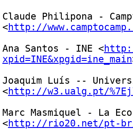
Claude Philipona - Camp
<
http://www.camptocamp.
Ana Santos - INE <
http:
xpid=INE&xpgid=ine_main
Joaquim Luís -- Univers
<
http://w3.ualg.pt/%7Ej
Marc Masmiquel - La Eco
<
http://rio20.net/pt-br