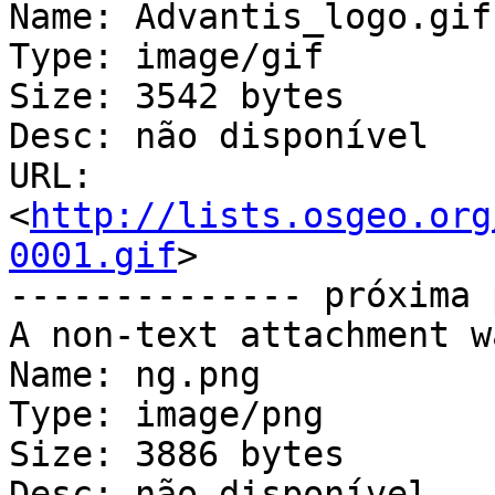
Name: Advantis_logo.gif

Type: image/gif

Size: 3542 bytes

Desc: não disponível

URL: 
<
http://lists.osgeo.org
0001.gif
>

-------------- próxima 
A non-text attachment w
Name: ng.png

Type: image/png

Size: 3886 bytes

Desc: não disponível
