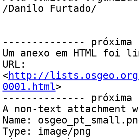
/Danilo Furtado/

-------------- próxima 
Um anexo em HTML foi li
URL: 
<
http://lists.osgeo.org
0001.html
>

-------------- próxima 
A non-text attachment w
Name: osgeo_pt_small.png
Type: image/png
