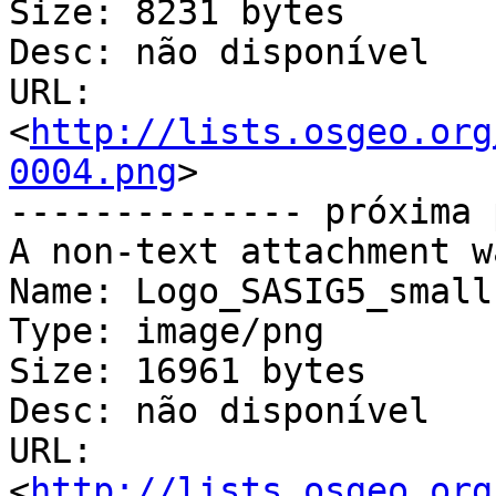
Size: 8231 bytes

Desc: não disponível

URL: 
<
http://lists.osgeo.org
0004.png
>

-------------- próxima 
A non-text attachment w
Name: Logo_SASIG5_small.
Type: image/png

Size: 16961 bytes

Desc: não disponível

URL: 
<
http://lists.osgeo.org