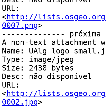
URL: 
<
http://lists.osgeo.org
0007.png
>

-------------- próxima 
A non-text attachment w
Name: UAlg_logo_small.jp
Type: image/jpeg

Size: 2438 bytes

Desc: não disponível

URL: 
<
http://lists.osgeo.org
0002.jpg
>
