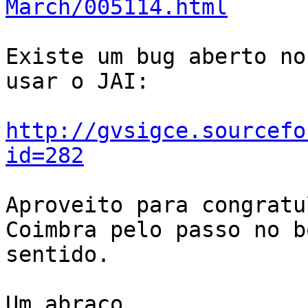
March/005114.html
Existe um bug aberto no
usar o JAI:

http://gvsigce.sourcefo
id=282
Aproveito para congratu
Coimbra pelo passo no bo
sentido.

Um abraço,
