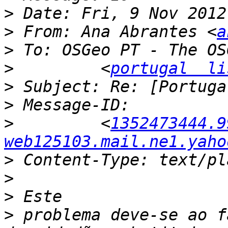
>
>
 From: Ana Abrantes <
a
>
>
         <
portugal  li
>
>
>
         <
1352473444.99
web125103.mail.ne1.yaho
>
>
>
>
 problema deve-se ao f