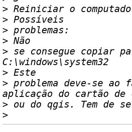
>
>
>
>
>
 se consegue copiar pa
>
>
 problema deve-se ao f
>
>