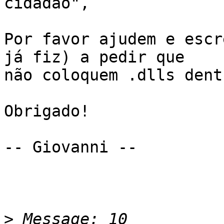
cidadão",

Por favor ajudem e escr
já fiz) a pedir que

não coloquem .dlls dent
Obrigado!

-- Giovanni --

>