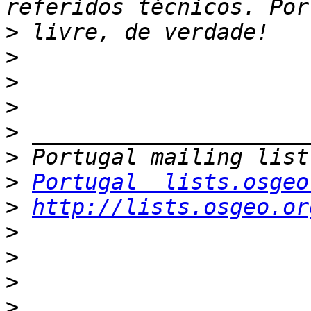
>
>
>
>
>
>
>
Portugal  lists.osgeo
>
http://lists.osgeo.or
>
>
>
>