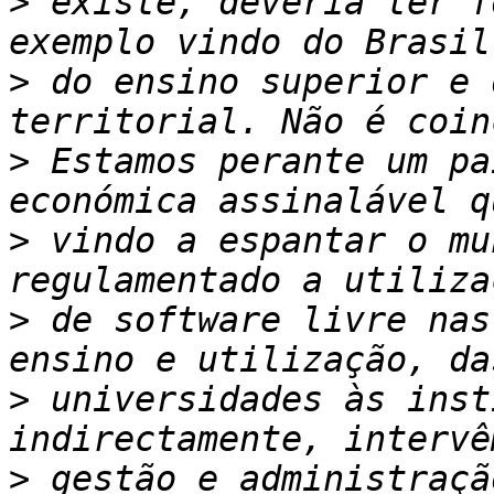
>
 existe, deveria ter f
>
 do ensino superior e 
>
 Estamos perante um pa
>
 vindo a espantar o mu
>
 de software livre nas
>
 universidades às inst
>