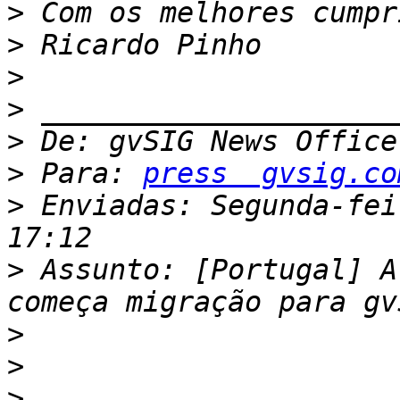
>
>
>
>
>
 De: gvSIG News Office
>
 Para: 
press  gvsig.co
>
 Enviadas: Segunda-fei
>
 Assunto: [Portugal] A
>
>
>