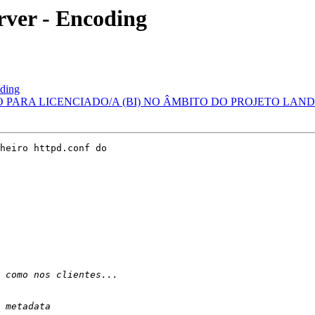
rver - Encoding
oding
ÃO PARA LICENCIADO/A (BI) NO ÂMBITO DO PROJETO LANDY
heiro httpd.conf do
