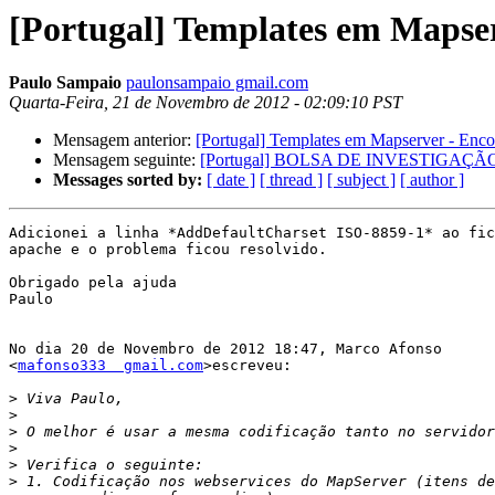
[Portugal] Templates em Mapse
Paulo Sampaio
paulonsampaio gmail.com
Quarta-Feira, 21 de Novembro de 2012 - 02:09:10 PST
Mensagem anterior:
[Portugal] Templates em Mapserver - Enc
Mensagem seguinte:
[Portugal] BOLSA DE INVESTIGAÇ
Messages sorted by:
[ date ]
[ thread ]
[ subject ]
[ author ]
Adicionei a linha *AddDefaultCharset ISO-8859-1* ao fic
apache e o problema ficou resolvido.

Obrigado pela ajuda

Paulo

No dia 20 de Novembro de 2012 18:47, Marco Afonso

<
mafonso333  gmail.com
>escreveu:

>
>
>
>
>
>