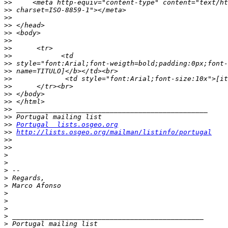
>>
>>
>>
>>
>>
>>
>>
>>
>>
>>
>>
>>
>>
>>
>>
>>
>>
Portugal  lists.osgeo.org
>>
http://lists.osgeo.org/mailman/listinfo/portugal
>>
>>
>
>
>
>
>
>
>
>
>
>