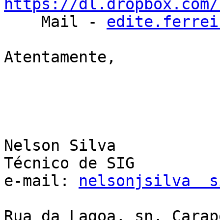
https://dl.dropbox.com/
    Mail - 
edite.ferrei
Atentamente,

Nelson Silva 

Técnico de SIG

e-mail: 
nelsonjsilva  s
Rua da Lagoa, sn, Carapê