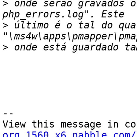
>
 onde serão gravados o
>
 último é o tal do qua
>
--

View this message in co
org.1560.x6.nabble.com/