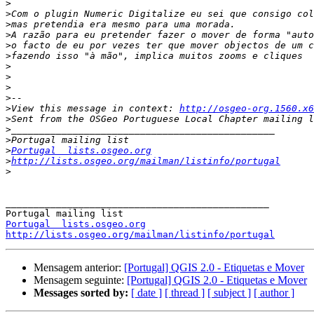
>
>
>
>
>
>
>
>
>
>
>
View this message in context: 
http://osgeo-org.1560.x6
>
>
>
>
Portugal  lists.osgeo.org
>
http://lists.osgeo.org/mailman/listinfo/portugal
>
_______________________________________________

Portugal  lists.osgeo.org
http://lists.osgeo.org/mailman/listinfo/portugal
Mensagem anterior:
[Portugal] QGIS 2.0 - Etiquetas e Mover
Mensagem seguinte:
[Portugal] QGIS 2.0 - Etiquetas e Mover
Messages sorted by:
[ date ]
[ thread ]
[ subject ]
[ author ]