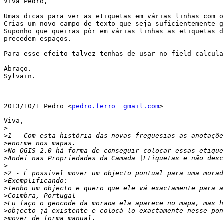
Viva Pedro,

Umas dicas para ver as etiquetas em várias linhas com o
Crias um novo campo de texto que seja suficientemente g
Suponho que queiras pôr em várias linhas as etiquetas d
precedem espaços. 

Para esse efeito talvez tenhas de usar no field calcula
Abraço.

Sylvain.

2013/10/1 Pedro <
pedro.ferro  gmail.com
>

Viva,

>
>
>
>
>
>
>
>
>
>
>
>
>