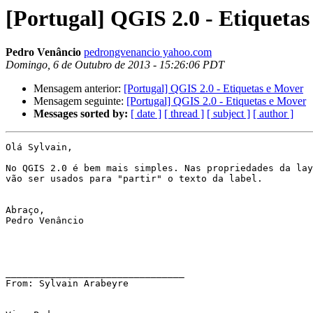
[Portugal] QGIS 2.0 - Etiqueta
Pedro Venâncio
pedrongvenancio yahoo.com
Domingo, 6 de Outubro de 2013 - 15:26:06 PDT
Mensagem anterior:
[Portugal] QGIS 2.0 - Etiquetas e Mover
Mensagem seguinte:
[Portugal] QGIS 2.0 - Etiquetas e Mover
Messages sorted by:
[ date ]
[ thread ]
[ subject ]
[ author ]
Olá Sylvain,

No QGIS 2.0 é bem mais simples. Nas propriedades da lay
vão ser usados para "partir" o texto da label.

Abraço,

Pedro Venâncio

________________________________

From: Sylvain Arabeyre 
