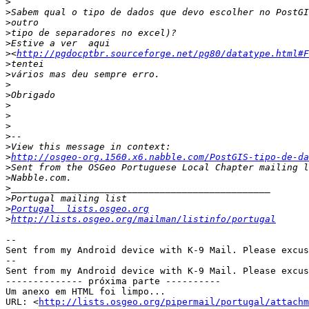
>
>
>
>
>
>
<
http://pgdocptbr.sourceforge.net/pg80/datatype.html#F
>
>
>
>
>
>
>
>
>
>
http://osgeo-org.1560.x6.nabble.com/PostGIS-tipo-de-da
>
>
>
>
>
Portugal  lists.osgeo.org
>
http://lists.osgeo.org/mailman/listinfo/portugal
-- 

Sent from my Android device with K-9 Mail. Please excus
-- 

Sent from my Android device with K-9 Mail. Please excus
-------------- próxima parte ----------

Um anexo em HTML foi limpo...

URL: <
http://lists.osgeo.org/pipermail/portugal/attachm