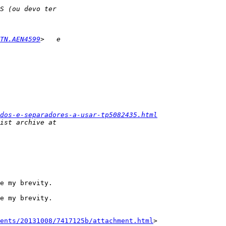
TN.AEN4599
dos-e-separadores-a-usar-tp5082435.html
e my brevity.

e my brevity.

ents/20131008/7417125b/attachment.html