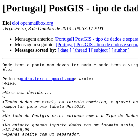
[Portugal] PostGIS - tipo de da
Eloi
eloi openmailbox.org
Terça-Feira, 8 de Outubro de 2013 - 09:53:17 PDT
Mensagem anterior:
[Portugal] PostGIS - tipo de dados e separ
Mensagem seguinte:
[Portugal] PostGIS - tipo de dados e separ
Messages sorted by:
[ date ]
[ thread ]
[ subject ]
[ author ]
Onde tens o ponto nao deves ter nada e onde tens a virg
Eloi 

Pedro <
pedro.ferro  gmail.com
> wrote:

>
>
>
>
>
>
>
>
>
>
>
>