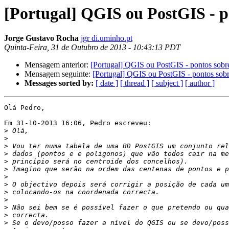
[Portugal] QGIS ou PostGIS - p
Jorge Gustavo Rocha
jgr di.uminho.pt
Quinta-Feira, 31 de Outubro de 2013 - 10:43:13 PDT
Mensagem anterior:
[Portugal] QGIS ou PostGIS - pontos sobr
Mensagem seguinte:
[Portugal] QGIS ou PostGIS - pontos sob
Messages sorted by:
[ date ]
[ thread ]
[ subject ]
[ author ]
Olá Pedro,

Em 31-10-2013 16:06, Pedro escreveu:

>
>
>
>
>
>
>
>
>
>
>
>
>