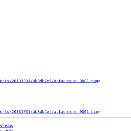
ents/20131031/ab8db2ef/attachment-0001.png
>

ents/20131031/ab8db2ef/attachment-0001.bin
epostos
repostos