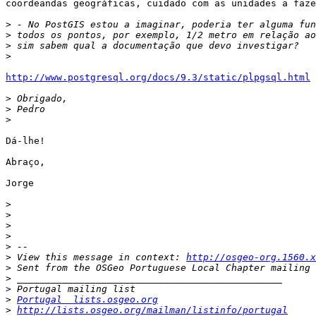
coordeandas geográficas, cuidado com as unidades a faze
>
>
>
>
http://www.postgresql.org/docs/9.3/static/plpgsql.html
>
>
>
Dá-lhe!

Abraço,

Jorge

>
>
>
>
>
>
 View this message in context: 
http://osgeo-org.1560.x
>
>
>
>
Portugal  lists.osgeo.org
>
http://lists.osgeo.org/mailman/listinfo/portugal