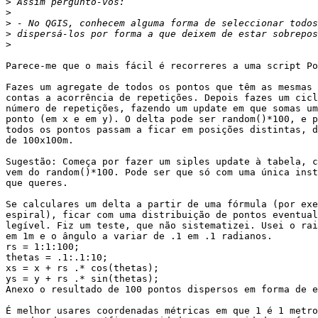
>
>
>
>
>
Parece-me que o mais fácil é recorreres a uma script Po
Fazes um agregate de todos os pontos que têm as mesmas 
contas a acorrência de repetições. Depois fazes um cicl
número de repetições, fazendo um update em que somas um
ponto (em x e em y). O delta pode ser random()*100, e p
todos os pontos passam a ficar em posições distintas, d
de 100x100m.

Sugestão: Começa por fazer um siples update à tabela, c
vem do random()*100. Pode ser que só com uma única inst
que queres.

Se calculares um delta a partir de uma fórmula (por exe
espiral), ficar com uma distribuição de pontos eventual
legível. Fiz um teste, que não sistematizei. Usei o rai
em 1m e o ângulo a variar de .1 em .1 radianos.

rs = 1:1:100;

thetas = .1:.1:10;

xs = x + rs .* cos(thetas);

ys = y + rs .* sin(thetas);

Anexo o resultado de 100 pontos dispersos em forma de e
É melhor usares coordenadas métricas em que 1 é 1 metro