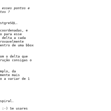
stgreSQL.

coordenadas, e 

o para esse 

 delta a cada 

rovavelmente 

entro de uma bbox 

om o delta que 

rução consigas o 

mplo, da 

mente mais 

o a variar de 1 

spiral.

 :-) Se usares 
