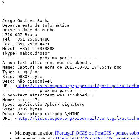
>
-- 

Jorge Gustavo Rocha

Departamento de Informática

Universidade do Minho

4710-057 Braga

Tel: +351 253604480

Fax: +351 253604471

Móvel: +351 910333888

skype: nabocudnosor

-------------- próxima parte ----------

A non-text attachment was scrubbed...

Name: Captura de ecra de 2013-10-31 17:05:42.png

Type: image/png

Size: 98308 bytes

Desc: não disponível

URL: <
http://lists.osgeo.org/pipermail/portugal/attachm
-------------- próxima parte ----------

A non-text attachment was scrubbed...

Name: smime.p7s

Type: application/pkcs7-signature

Size: 3205 bytes

Desc: Assinatura cifrada S/MIME

URL: <
http://lists.osgeo.org/pipermail/portugal/attachm
Mensagem anterior:
[Portugal] QGIS ou PostGIS - pontos sobr
Mensagem seguinte:
[Portugal] QGIS ou PostGIS - pontos sob