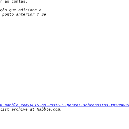
r as contas.

6.nabble.com/QGIS-ou-PostGIS-pontos-sobrepostos-tp508686