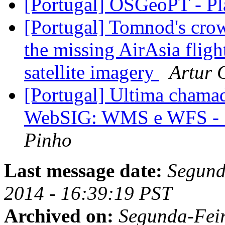
[Portugal] OSGeoPT - Pl
[Portugal] Tomnod's cro
the missing AirAsia flig
satellite imagery
Artur 
[Portugal] Ultima chama
WebSIG: WMS e WFS - 5
Pinho
Last message date:
Segund
2014 - 16:39:19 PST
Archived on:
Segunda-Feir