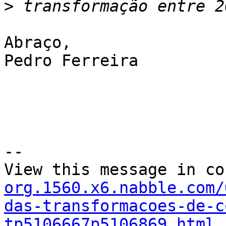
>
Abraço,

Pedro Ferreira

--

View this message in co
org.1560.x6.nabble.com/
das-transformacoes-de-c
tp5106667p5106869.html