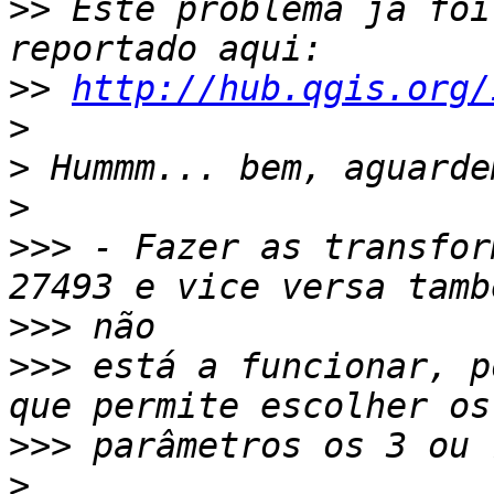
>>
 Este problema já foi
>>
http://hub.qgis.org/
>
>
>
>>>
 - Fazer as transfor
>>>
>>>
 está a funcionar, p
>>>
>