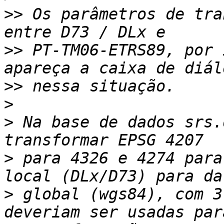
>>
 Os parâmetros de tra
>>
 PT-TM06-ETRS89, por 
>>
>
>
 Na base de dados srs.
>
 para 4326 e 4274 para
>
 global (wgs84), com 3