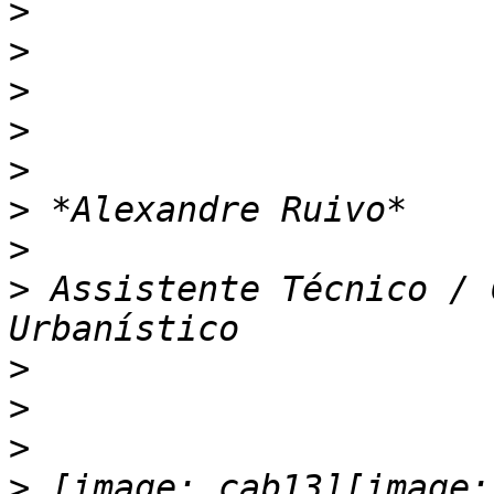
>
>
>
>
>
>
>
>
 Assistente Técnico / 
>
>
>
>