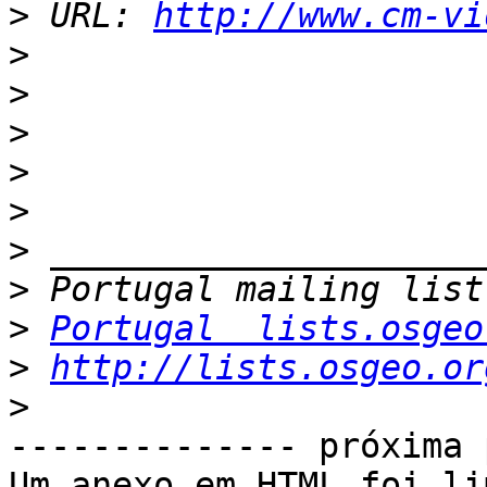
>
 URL: 
http://www.cm-vi
>
>
>
>
>
>
>
>
Portugal  lists.osgeo
>
http://lists.osgeo.or
>
-------------- próxima 
Um anexo em HTML foi li