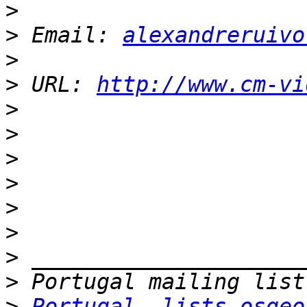
>
>
 Email: 
alexandreruivo
>
>
 URL: 
http://www.cm-vi
>
>
>
>
>
>
>
>
>
Portugal  lists.osgeo