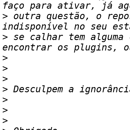
>
 outra questão, o repo
>
 se calhar tem alguma 
>
>
>
>
>
>
>