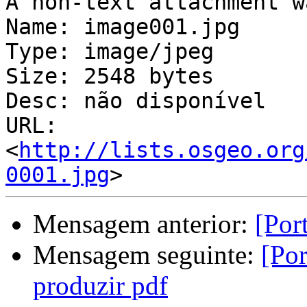
A non-text attachment w
Name: image001.jpg

Type: image/jpeg

Size: 2548 bytes

Desc: não disponível

URL: 
<
http://lists.osgeo.org
0001.jpg
Mensagem anterior:
[Por
Mensagem seguinte:
[Por
produzir pdf