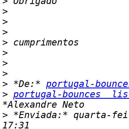
>
>
>
>
>
>
>
>
>
 *De:* 
portugal-bounce
>
portugal-bounces  lis
>
 *Enviada:* quarta-fei