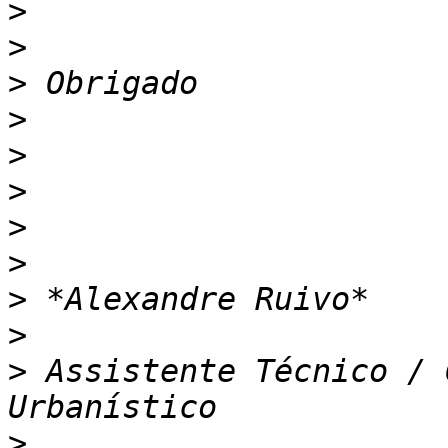
>
>
>
>
>
>
>
>
>
>
>
 Assistente Técnico / 
>