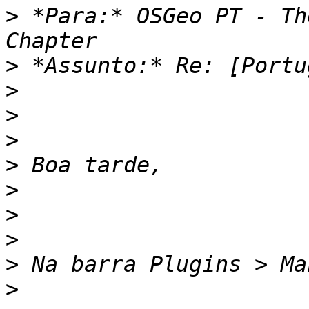
>
 *Para:* OSGeo PT - Th
>
>
>
>
>
>
>
>
>
>